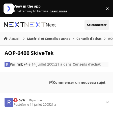
Aller au contenu
View in the app
×
Di
A better way to browse.
Learn more
.
Next
Se connecter
Accueil
Matériel et Conseils d'achat
Conseils d'achat
AO
AOP-6400 SkiveTek
Par
rmb74
le 14 juillet 2005
21 a
dans
Conseils d'achat
Commencer un nouveau sujet
rmb74
INpactien
Posté(e)
le 14 juillet 2005
21 a