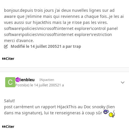
bonjour.depuis trois jours j'ai deux nuvelles lignes sur ad
aware que j'elimine mais qui reviennes a chaque fois..je les ai
vues aussi sur hijackthis mais la je n'ose pas les vires.
software\policies\microsoft\internet explorer\control panel
software\policies\microsoft\internet explorer\restriction
merci d'avance.
Modifié
le 14 juillet 2005
21 a
par trap
Citer
chienbleu
INpactien
Posté(e)
le 14 juillet 2005
21 a
Salut!
post carrément un rapport HiJackThis au Doc snooky (lien
dans ma signature), lui te renseigneras à coup sûr
Citer