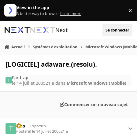
Aller au contenu
View in the app
×
Di
A better way to browse.
Learn more
.
Next
Se connecter
Accueil
Systèmes d'exploitation
Microsoft Windows (Mobile
[LOGICIEL] adaware.(resolu).
Par
trap
le 14 juillet 2005
21 a
dans
Microsoft Windows (Mobile)
Commencer un nouveau sujet
trap
INpactien
Posté(e)
le 14 juillet 2005
21 a