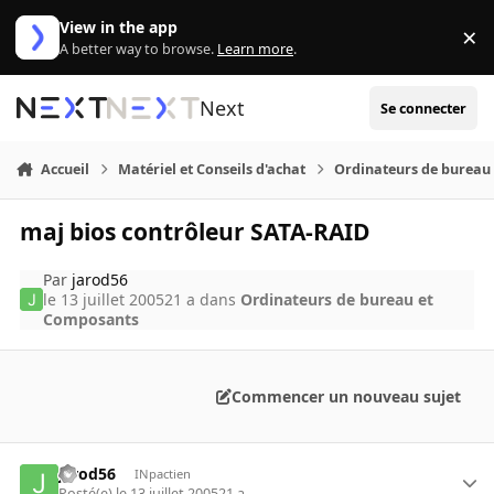
Aller au contenu
View in the app
×
Di
A better way to browse.
Learn more
.
Next
Se connecter
Accueil
Matériel et Conseils d'achat
Ordinateurs de bureau
maj bios contrôleur SATA-RAID
Par
jarod56
le 13 juillet 2005
21 a
dans
Ordinateurs de bureau et
Composants
Commencer un nouveau sujet
jarod56
INpactien
Posté(e)
le 13 juillet 2005
21 a