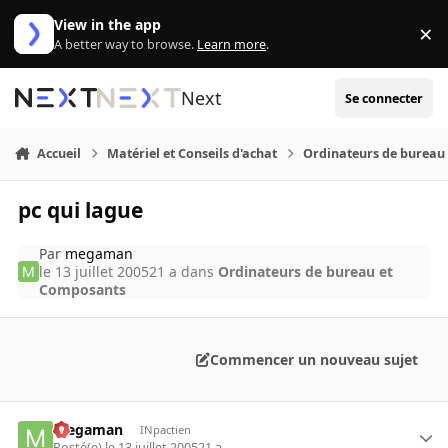
Aller au contenu
View in the app
×
Di
A better way to browse.
Learn more
.
Next
Se connecter
Accueil
Matériel et Conseils d'achat
Ordinateurs de bureau
pc qui lague
Par
megaman
le 13 juillet 2005
21 a
dans
Ordinateurs de bureau et
Composants
Commencer un nouveau sujet
megaman
INpactien
Posté(e)
le 13 juillet 2005
21 a