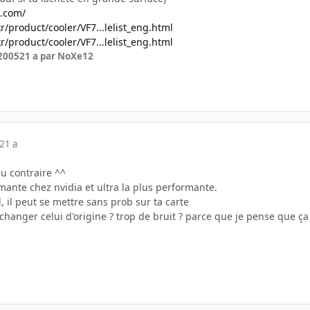
.com/
/product/cooler/VF7...lelist_eng.html
/product/cooler/VF7...lelist_eng.html
 2005
21 a
par NoXe12
21 a
au contraire ^^
rmante chez nvidia et ultra la plus performante.
, il peut se mettre sans prob sur ta carte
hanger celui d'origine ? trop de bruit ? parce que je pense que ça 