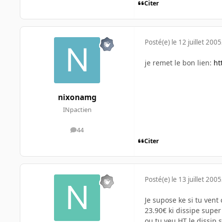
Citer
Posté(e)
le 12 juillet 2005
je remet le bon lien:
ht
nixonamg
INpactien
44
messages
Citer
Posté(e)
le 13 juillet 2005
Je supose ke si tu vent
23.90€ ki dissipe super
ou tu veu HT le dissip 