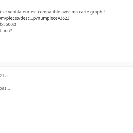
 si se ventilateur est compatible avec ma carte graph.!
om/pieces/desc...p?numpiece=3623
 fx5600xt.
t non?
21 a
pas...