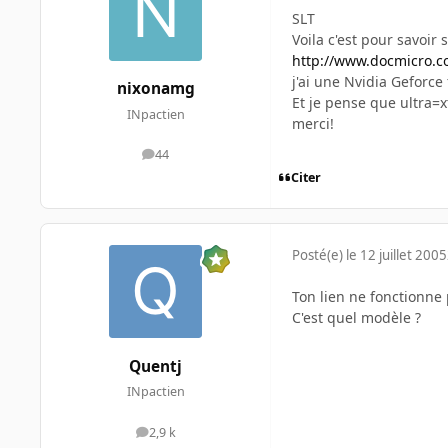
SLT
Voila c'est pour savoir
http://www.docmicro.c
j'ai une Nvidia Geforce
nixonamg
Et je pense que ultra=x
INpactien
merci!
44
messages
Citer
Posté(e)
le 12 juillet 2005
Ton lien ne fonctionne 
C'est quel modèle ?
Quentj
INpactien
2,9 k
messages