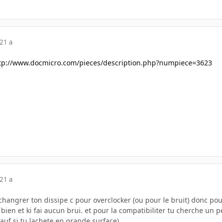
21 a
tp://www.docmicro.com/pieces/description.php?numpiece=3623
21 a
 changrer ton dissipe c pour overclocker (ou pour le bruit) donc pou
 bien et ki fai aucun brui. et pour la compatibiliter tu cherche un
sauf si tu lachete en grande surface)