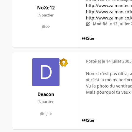
http://www.zalmantech
NoXe12
http://www.zalman.co.kr
INpactien
http://www.zalman.co.kr
Modifié
le 13 juillet
22
messages
Citer
Posté(e)
le 14 juillet 2005
Non xt c'est pas ultra, 
xt c'est la moins perfo
Vu la photo du ventirad
Mais pourquoi tu veux c
Deacon
INpactien
1,1 k
messages
Citer