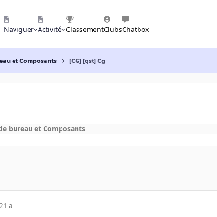
Naviguer
Activité
Classement
Clubs
Chatbox
reau et Composants
[CG] [qst] Cg
 de bureau et Composants
21 a