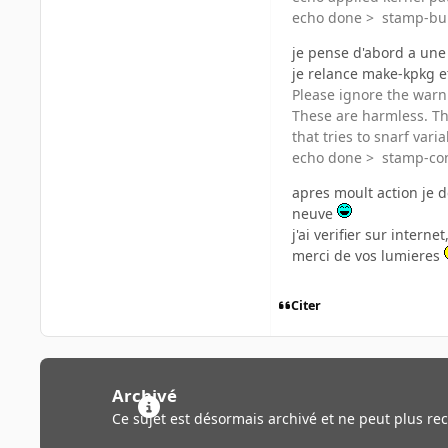
echo done > stamp-bu
je pense d'abord a une 
je relance make-kpkg et
Please ignore the warn
These are harmless. The
that tries to snarf varia
echo done > stamp-co
apres moult action je d
neuve
j'ai verifier sur inter
merci de vos lumieres
Citer
Archivé
Ce sujet est désormais archivé et ne peut plus re