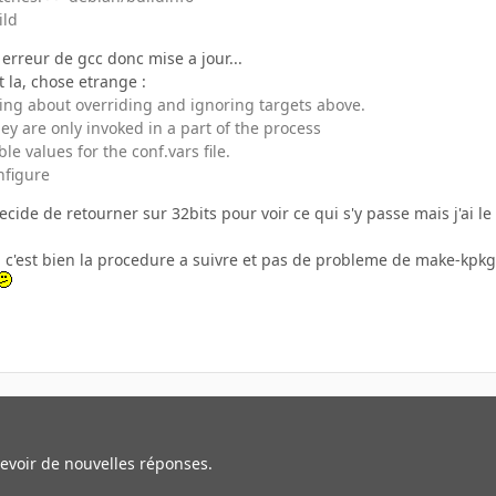
ild
erreur de gcc donc mise a jour...
 la, chose etrange :
ing about overriding and ignoring targets above.
y are only invoked in a part of the process
ble values for the conf.vars file.
nfigure
ecide de retourner sur 32bits pour voir ce qui s'y passe mais j'ai
net, c'est bien la procedure a suivre et pas de probleme de make-kp
cevoir de nouvelles réponses.