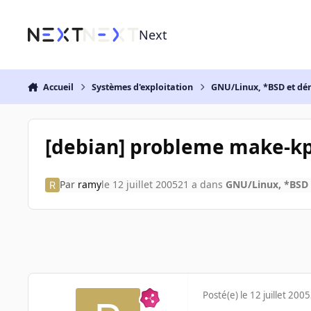
Aller au contenu
Next
Accueil
Systèmes d'exploitation
GNU/Linux, *BSD et dé
[debian] probleme make-k
Par
ramy
le 12 juillet 2005
21 a
dans
GNU/Linux, *BSD 
Posté(e)
le 12 juillet 2005