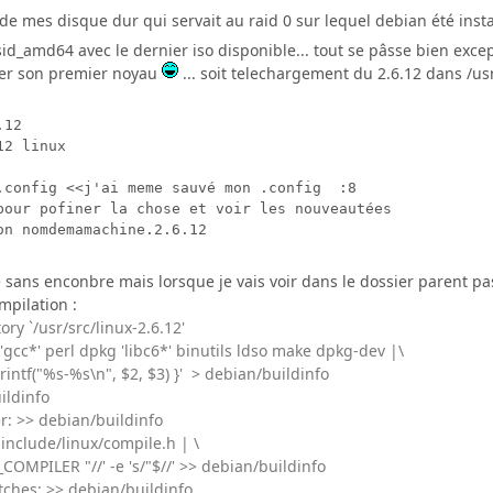
 un de mes disque dur qui servait au raid 0 sur lequel debian été i
sid_amd64 avec le dernier iso disponible... tout se pâsse bien exce
ler son premier noyau
... soit telechargement du 2.6.12 dans /us
12

2 linux

.config <<j'ai meme sauvé mon .config  :8 

pour pofiner la chose et voir les nouveautées

e sans enconbre mais lorsque je vais voir dans le dossier parent
ompilation :
ry `/usr/src/linux-2.6.12'
cc*' perl dpkg 'libc6*' binutils ldso make dpkg-dev |\
intf("%s-%s\n", $2, $3) }' > debian/buildinfo
ildinfo
r: >> debian/buildinfo
nclude/linux/compile.h | \
PILER "//' -e 's/"$//' >> debian/buildinfo
tches: >> debian/buildinfo