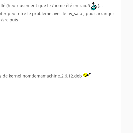
nstallé (heureusement que le /home été en raid5
)...
pter peut etre le probleme avec le nv_sata ; pour arranger
r/src puis
 pas de kernel.nomdemamachine.2.6.12.deb