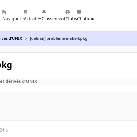
Naviguer
Activité
Classement
Clubs
Chatbox
rivés d'UNIX
[debian] probleme make-kpkg
pkg
et dérivés d'UNIX
21 a