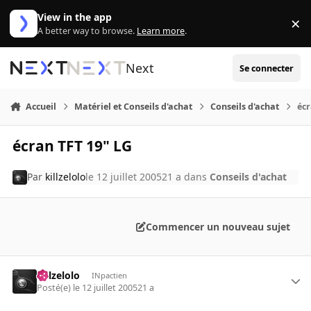
Aller au contenu
View in the app
×
Di
A better way to browse.
Learn more
.
Next
Se connecter
Accueil
Matériel et Conseils d'achat
Conseils d'achat
écr
écran TFT 19" LG
Par
killzelolo
le 12 juillet 2005
21 a
dans
Conseils d'achat
Commencer un nouveau sujet
killzelolo
INpactien
Posté(e)
le 12 juillet 2005
21 a