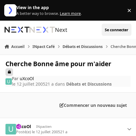
Aller au contenu
View in the app
×
Di
A better way to browse.
Learn more
.
Next
Se connecter
Accueil
INpact Café
Débats et Discussions
Cherche Bonn
Cherche Bonne âme pour m'aider
Par
uXcoOl
le 12 juillet 2005
21 a
dans
Débats et Discussions
Commencer un nouveau sujet
uXcoOl
INpactien
Posté(e)
le 12 juillet 2005
21 a