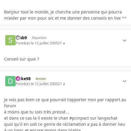
Bonjour tout le monde, je cherche une personne qui pourra
m'aider par msn pour o/c et me donner des conseils en live ^^
Stab9
INpactien
Posté(e)
le 12 juillet 2005
21 a
Conseil sur quoi ?
Duke98
Ancien
Posté(e)
le 12 juillet 2005
21 a
je vois pas bien ce que pourrait t'apporter msn par rapport au
forum
à moins que tu sois très pressé...
et dans ce cas la il existe le chan #pcinpact sur langochat
quoi qu'il en soit ce genre de réclamation a pas à donner lieu
à un topic et encore moins dans blabla