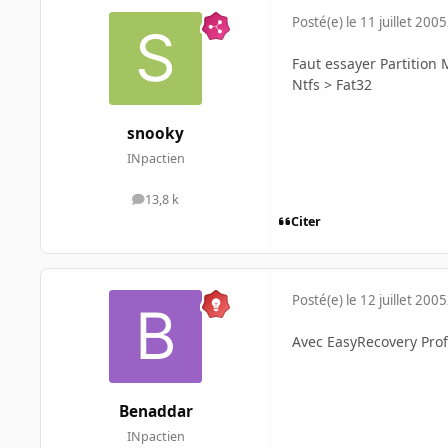
Posté(e)
le 11 juillet 2005
Faut essayer Partition 
Ntfs > Fat32
snooky
INpactien
13,8 k
messages
Citer
Posté(e)
le 12 juillet 2005
Avec EasyRecovery Prof
Benaddar
INpactien