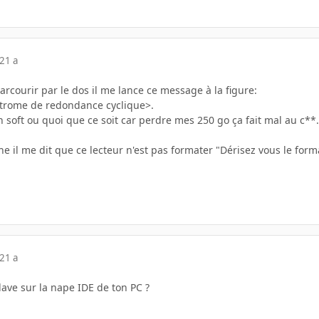
21 a
parcourir par le dos il me lance ce message à la figure:
trome de redondance cyclique>.
 soft ou quoi que ce soit car perdre mes 250 go ça fait mal au c**
he il me dit que ce lecteur n'est pas formater "Dérisez vous le forma
21 a
lave sur la nape IDE de ton PC ?