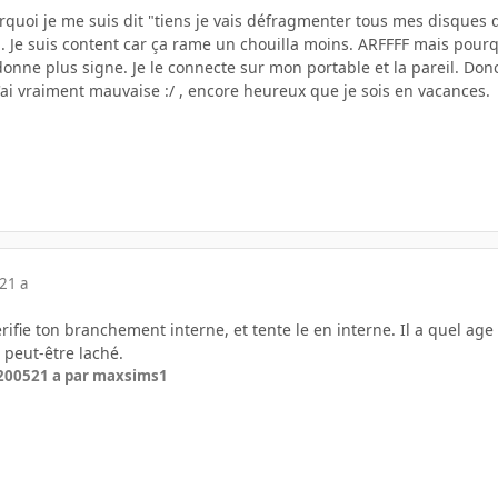
urquoi je me suis dit "tiens je vais défragmenter tous mes disques d
b. Je suis content car ça rame un chouilla moins. ARFFFF mais pour
onne plus signe. Je le connecte sur mon portable et la pareil. Do
'ai vraiment mauvaise :/ , encore heureux que je sois en vacances.
21 a
rifie ton branchement interne, et tente le en interne. Il a quel age 
a peut-être laché.
 2005
21 a
par maxsims1