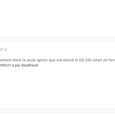
21 a
oment doné la seule option que ma donné le DD 250 cetait de for
 2005
21 a
par deadhead