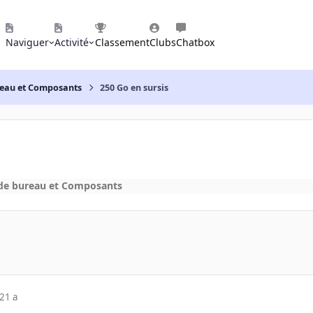
Naviguer
Activité
Classement
Clubs
Chatbox
reau et Composants
250 Go en sursis
de bureau et Composants
21 a