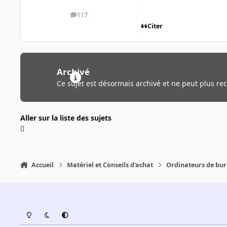
117
messages
Citer
Archivé
Ce sujet est désormais archivé et ne peut plus re
Aller sur la liste des sujets
Accueil
Matériel et Conseils d'achat
Ordinateurs de bu
Light Mode
Dark Mode
System Preference