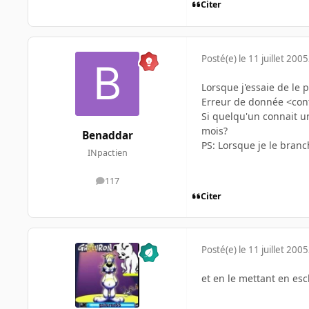
Citer
Posté(e)
le 11 juillet 2005
Lorsque j'essaie de le 
Erreur de donnée <con
Si quelqu'un connait un
mois?
Benaddar
PS: Lorsque je le branc
INpactien
117
messages
Citer
Posté(e)
le 11 juillet 2005
et en le mettant en esc