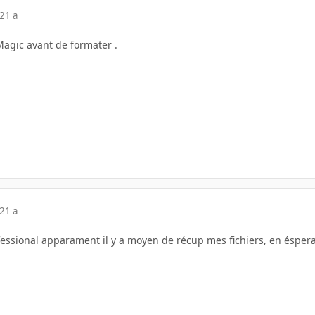
21 a
Magic avant de formater .
21 a
essional apparament il y a moyen de récup mes fichiers, en ésperan