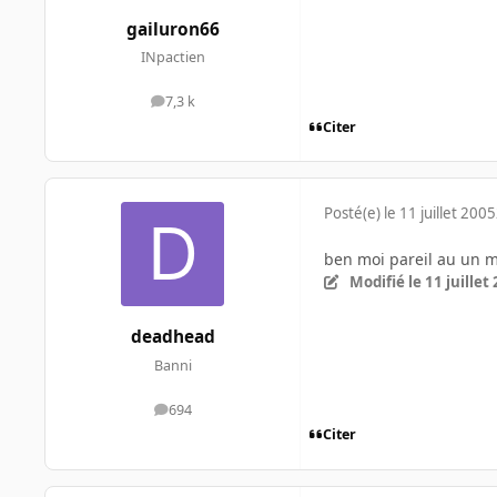
gailuron66
INpactien
7,3 k
messages
Citer
Posté(e)
le 11 juillet 2005
ben moi pareil au un m
Modifié
le 11 juillet
deadhead
Banni
694
messages
Citer