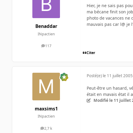
Hier, je ne sais pas po
ma bécane finit son jo
photo de vacances ne d
mauvais pas car l@ je l
Benaddar
INpactien
117
messages
Citer
Posté(e)
le 11 juillet 2005
Peut-être un hasard, vé
était en mavais état il 
Modifié
le 11 juillet
maxsims1
INpactien
2,7 k
messages