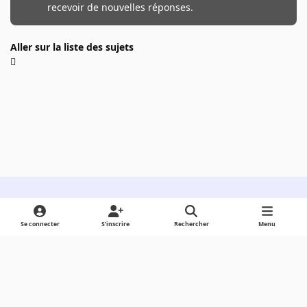
recevoir de nouvelles réponses.
Aller sur la liste des sujets
Light Mode
Dark Mode
System Preference
Se connecter
S’inscrire
Rechercher
Menu
Langue
Cookies
Powered by
Invision Community