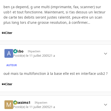
ben ça depend, g une multi (imprimante, fax, scanner) sur
usb1 et tout fonctionne. Maintenant, si t'as dessus un lecteur
de carte tes debits seront justes ralentit. peux-etre un scan
plus long lors d'une grosse resolution, à confirmer...
Citer
ackbo
INpactien
Posté(e)
le 11 juillet 2005
21 a
AUTEUR
oué mais ta multifonction à la base elle est en interface usb2 ?
Citer
maxsims1
INpactien
Posté(e)
le 11 juillet 2005
21 a