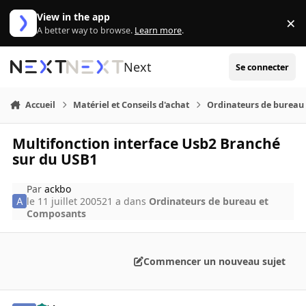
Aller au contenu
View in the app
×
Di
A better way to browse.
Learn more
.
Next
Se connecter
Accueil
Matériel et Conseils d'achat
Ordinateurs de bureau
Multifonction interface Usb2 Branché
sur du USB1
Par
ackbo
le 11 juillet 2005
21 a
dans
Ordinateurs de bureau et
Composants
Commencer un nouveau sujet