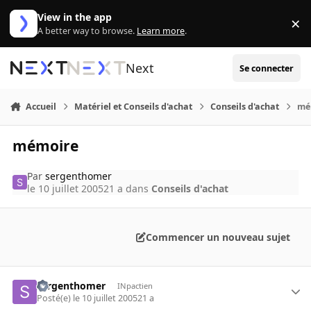
Aller au contenu
View in the app
×
Di
A better way to browse.
Learn more
.
Next
Se connecter
Accueil
Matériel et Conseils d'achat
Conseils d'achat
mé
mémoire
Par
sergenthomer
le 10 juillet 2005
21 a
dans
Conseils d'achat
Commencer un nouveau sujet
sergenthomer
INpactien
Posté(e)
le 10 juillet 2005
21 a