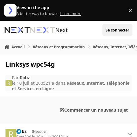
Aller au contenu
View in the app
×
Di
A better way to browse.
Learn more
.
Next
Se connecter
Accueil
Réseaux et Programmation
Réseaux, Internet, Télé
Linksys wpc54g
Par
Robz
le 10 juillet 2005
21 a
dans
Réseaux, Internet, Téléphonie
et Services en Ligne
Commencer un nouveau sujet
Robz
INpactien
Posté(e)
le 10 juillet 2005
21 a