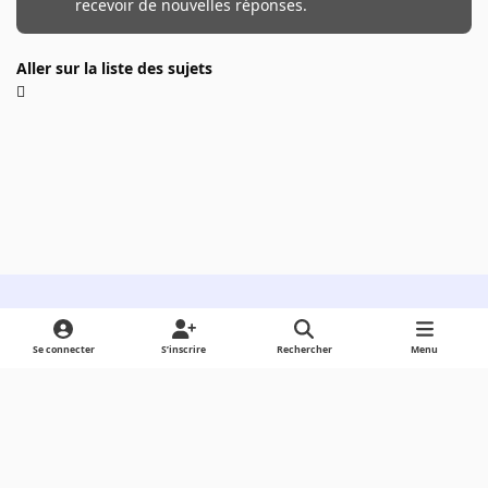
recevoir de nouvelles réponses.
Aller sur la liste des sujets
Light Mode
Dark Mode
System Preference
Se connecter
S’inscrire
Rechercher
Menu
Langue
Cookies
Powered by
Invision Community