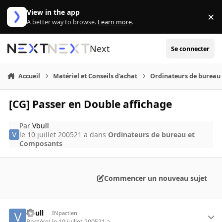
Aller au contenu
View in the app
×
Di
A better way to browse.
Learn more
.
Next
Se connecter
Accueil
Matériel et Conseils d'achat
Ordinateurs de bureau
[CG] Passer en Double affichage
Par
Vbull
le 10 juillet 2005
21 a
dans
Ordinateurs de bureau et
Composants
Commencer un nouveau sujet
Vbull
INpactien
Posté(e)
le 10 juillet 2005
21 a