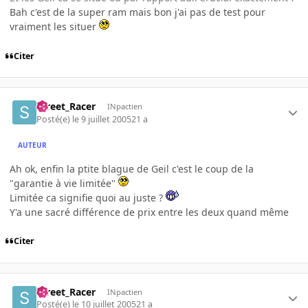
Bah c'est de la super ram mais bon j'ai pas de test pour
vraiment les situer
Citer
Street_Racer
INpactien
Posté(e)
le 9 juillet 2005
21 a
AUTEUR
Ah ok, enfin la ptite blague de Geil c'est le coup de la
"garantie à vie limitée"
Limitée ca signifie quoi au juste ?
Y'a une sacré différence de prix entre les deux quand même
Citer
Street_Racer
INpactien
Posté(e)
le 10 juillet 2005
21 a