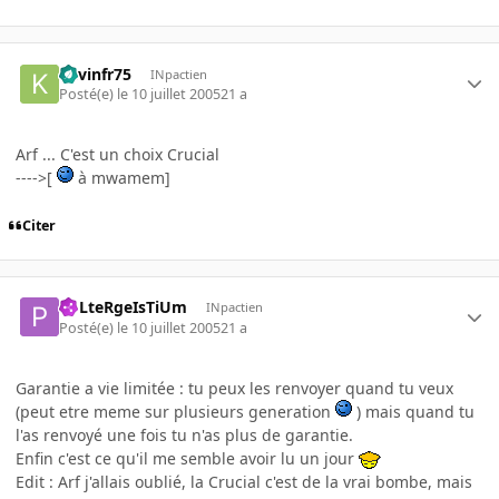
Kevinfr75
INpactien
Posté(e)
le 10 juillet 2005
21 a
Arf ... C'est un choix Crucial
---->[
à mwamem]
Citer
PoLteRgeIsTiUm
INpactien
Posté(e)
le 10 juillet 2005
21 a
Garantie a vie limitée : tu peux les renvoyer quand tu veux
(peut etre meme sur plusieurs generation
) mais quand tu
l'as renvoyé une fois tu n'as plus de garantie.
Enfin c'est ce qu'il me semble avoir lu un jour
Edit : Arf j'allais oublié, la Crucial c'est de la vrai bombe, mais