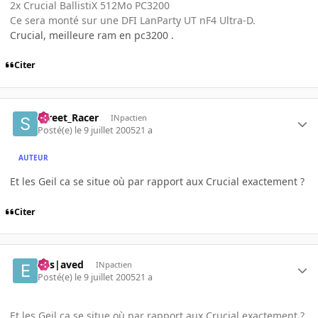
2x Crucial BallistiX 512Mo PC3200
Ce sera monté sur une DFI LanParty UT nF4 Ultra-D.
Crucial, meilleure ram en pc3200 .
Citer
Street_Racer
INpactien
Posté(e)
le 9 juillet 2005
21 a
AUTEUR
Et les Geil ca se situe où par rapport aux Crucial exactement ?
Citer
Ens|aved
INpactien
Posté(e)
le 9 juillet 2005
21 a
Et les Geil ca se situe où par rapport aux Crucial exactement ?