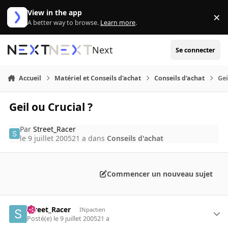
Aller au contenu
View in the app
×
Di
A better way to browse.
Learn more
.
Next
Se connecter
Accueil
Matériel et Conseils d'achat
Conseils d'achat
Gei
Geil ou Crucial ?
Par
Street_Racer
le 9 juillet 2005
21 a
dans
Conseils d'achat
Commencer un nouveau sujet
Street_Racer
INpactien
Posté(e)
le 9 juillet 2005
21 a