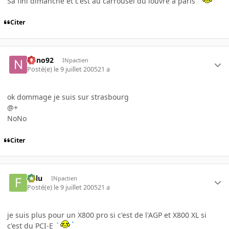
Sa fini dimanche et c'est au carrousel du louvre a paris
Citer
nono92
INpactien
Posté(e)
le 9 juillet 2005
21 a
ok dommage je suis sur strasbourg
@+
NoNo
Citer
Fulu
INpactien
Posté(e)
le 9 juillet 2005
21 a
je suis plus pour un X800 pro si c'est de l'AGP et X800 XL si
c'est du PCI-E