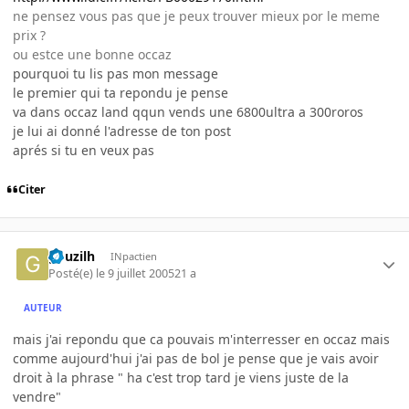
ne pensez vous pas que je peux trouver mieux por le meme
prix ?
ou estce une bonne occaz
pourquoi tu lis pas mon message
le premier qui ta repondu je pense
va dans occaz land qqun vends une 6800ultra a 300roros
je lui ai donné l'adresse de ton post
aprés si tu en veux pas
Citer
gouzilh
INpactien
Posté(e)
le 9 juillet 2005
21 a
AUTEUR
mais j'ai repondu que ca pouvais m'interresser en occaz mais
comme aujourd'hui j'ai pas de bol je pense que je vais avoir
droit à la phrase " ha c'est trop tard je viens juste de la
vendre"