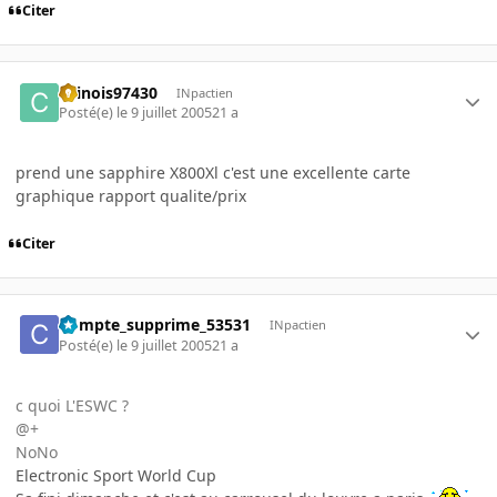
Citer
chinois97430
INpactien
Posté(e)
le 9 juillet 2005
21 a
prend une sapphire X800Xl c'est une excellente carte
graphique rapport qualite/prix
Citer
Compte_supprime_53531
INpactien
Posté(e)
le 9 juillet 2005
21 a
c quoi L'ESWC ?
@+
NoNo
Electronic Sport World Cup