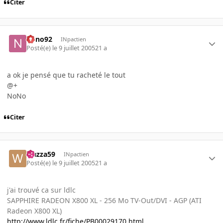
Citer
nono92
INpactien
Posté(e)
le 9 juillet 2005
21 a
a ok je pensé que tu racheté le tout
@+
NoNo
Citer
wazza59
INpactien
Posté(e)
le 9 juillet 2005
21 a
j'ai trouvé ca sur ldlc
SAPPHIRE RADEON X800 XL - 256 Mo TV-Out/DVI - AGP (ATI
Radeon X800 XL)
http://www.ldlc.fr/fiche/PB00029170.html