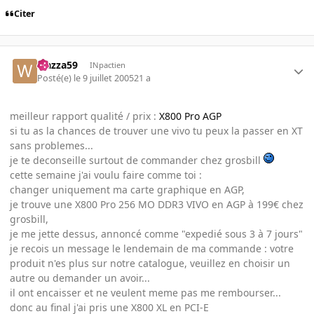
Citer
wazza59
INpactien
Posté(e)
le 9 juillet 2005
21 a
meilleur rapport qualité / prix :
X800 Pro AGP
si tu as la chances de trouver une vivo tu peux la passer en XT
sans problemes...
je te deconseille surtout de commander chez grosbill
cette semaine j'ai voulu faire comme toi :
changer uniquement ma carte graphique en AGP,
je trouve une X800 Pro 256 MO DDR3 VIVO en AGP à 199€ chez
grosbill,
je me jette dessus, annoncé comme "expedié sous 3 à 7 jours"
je recois un message le lendemain de ma commande : votre
produit n'es plus sur notre catalogue, veuillez en choisir un
autre ou demander un avoir...
il ont encaisser et ne veulent meme pas me rembourser...
donc au final j'ai pris une X800 XL en PCI-E