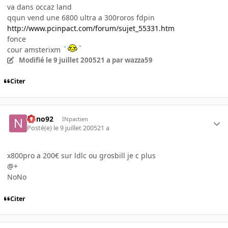
va dans occaz land
qqun vend une 6800 ultra a 300roros fdpin
http://www.pcinpact.com/forum/sujet_55331.htm
fonce
cour amsterixm
Modifié
le 9 juillet 2005
21 a
par wazza59
Citer
nono92
INpactien
Posté(e)
le 9 juillet 2005
21 a
x800pro a 200€ sur ldlc ou grosbill je c plus
@+
NoNo
Citer