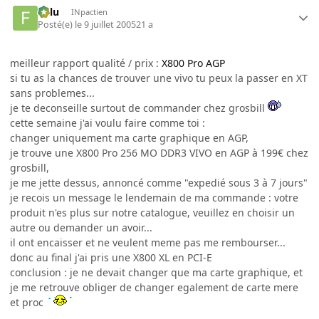
Fulu
INpactien
Posté(e)
le 9 juillet 2005
21 a
meilleur rapport qualité / prix :
X800 Pro AGP
si tu as la chances de trouver une vivo tu peux la passer en XT
sans problemes...
je te deconseille surtout de commander chez grosbill
cette semaine j'ai voulu faire comme toi :
changer uniquement ma carte graphique en AGP,
je trouve une X800 Pro 256 MO DDR3 VIVO en AGP à 199€ chez
grosbill,
je me jette dessus, annoncé comme "expedié sous 3 à 7 jours"
je recois un message le lendemain de ma commande : votre
produit n'es plus sur notre catalogue, veuillez en choisir un
autre ou demander un avoir...
il ont encaisser et ne veulent meme pas me rembourser...
donc au final j'ai pris une X800 XL en PCI-E
conclusion : je ne devait changer que ma carte graphique, et
je me retrouve obliger de changer egalement de carte mere
et proc