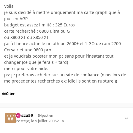
Voila
je suis decidé à mettre uniquement ma carte graphique à
jour en AGP
budget est assez limlité : 325 Euros
carte recherché : 6800 ultra ou GT
ou X800 XT ou X850 XT
j'ai à l'heure actuelle un athlon 2600+ et 1 GO de ram 2700
Corsair et une 9800 pro
et je voudrais booster mon pc sans pour l'insatant tout
changer (ce que je ferais + tard)
merci pour votre aide.
ps: je preferais acheter sur un site de confiance (mais lors de
me precedentes recherches ex: ldlc ils sont en rupture ))
Citer
wazza59
INpactien
Posté(e)
le 9 juillet 2005
21 a