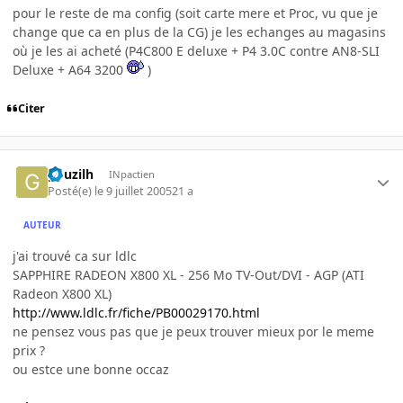
pour le reste de ma config (soit carte mere et Proc, vu que je
change que ca en plus de la CG) je les echanges au magasins
où je les ai acheté (P4C800 E deluxe + P4 3.0C contre AN8-SLI
Deluxe + A64 3200
)
Citer
gouzilh
INpactien
Posté(e)
le 9 juillet 2005
21 a
AUTEUR
j'ai trouvé ca sur ldlc
SAPPHIRE RADEON X800 XL - 256 Mo TV-Out/DVI - AGP (ATI
Radeon X800 XL)
http://www.ldlc.fr/fiche/PB00029170.html
ne pensez vous pas que je peux trouver mieux por le meme
prix ?
ou estce une bonne occaz