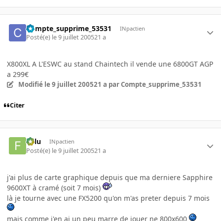
Compte_supprime_53531
INpactien
Posté(e)
le 9 juillet 2005
21 a
X800XL A L'ESWC au stand Chaintech il vende une 6800GT AGP
a 299€
Modifié
le 9 juillet 2005
21 a
par Compte_supprime_53531
Citer
Fulu
INpactien
Posté(e)
le 9 juillet 2005
21 a
j'ai plus de carte graphique depuis que ma derniere Sapphire
9600XT à cramé (soit 7 mois)
là je tourne avec une FX5200 qu'on m'as preter depuis 7 mois
mais comme j'en ai un peu marre de jouer ne 800x600