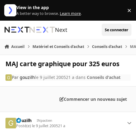
Aller au contenu
View in the app
×
Di
A better way to browse.
Learn more
.
Next
Se connecter
Accueil
Matériel et Conseils d'achat
Conseils d'achat
MA
MAJ carte graphique pour 325 euros
Par
gouzilh
le 9 juillet 2005
21 a
dans
Conseils d'achat
Commencer un nouveau sujet
gouzilh
INpactien
Posté(e)
le 9 juillet 2005
21 a