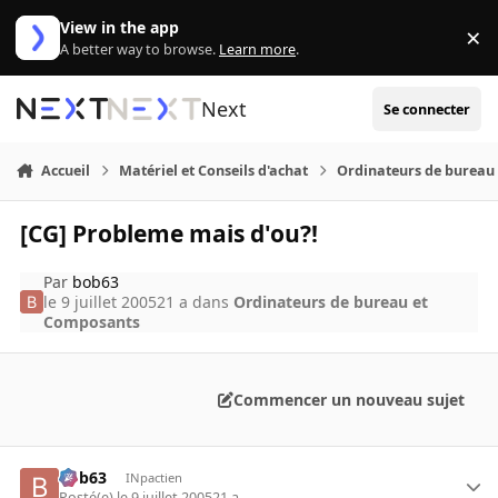
Aller au contenu
View in the app
×
Di
A better way to browse.
Learn more
.
Next
Se connecter
Accueil
Matériel et Conseils d'achat
Ordinateurs de bureau
[CG] Probleme mais d'ou?!
Par
bob63
le 9 juillet 2005
21 a
dans
Ordinateurs de bureau et
Composants
Commencer un nouveau sujet
bob63
INpactien
Posté(e)
le 9 juillet 2005
21 a