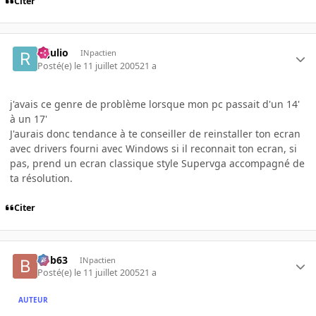
Citer
rejulio
INpactien
Posté(e)
le 11 juillet 2005
21 a
j'avais ce genre de problème lorsque mon pc passait d'un 14'
à un 17'
J'aurais donc tendance à te conseiller de reinstaller ton ecran
avec drivers fourni avec Windows si il reconnait ton ecran, si
pas, prend un ecran classique style Supervga accompagné de
ta résolution.
Citer
bob63
INpactien
Posté(e)
le 11 juillet 2005
21 a
AUTEUR