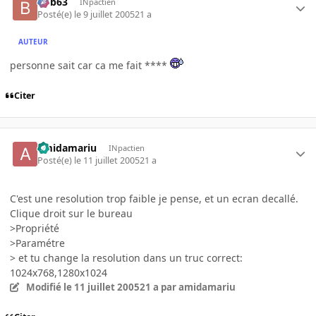
bob63
INpactien
Posté(e)
le 9 juillet 2005
21 a
AUTEUR
personne sait car ca me fait ****
Citer
amidamariu
INpactien
Posté(e)
le 11 juillet 2005
21 a
C'est une resolution trop faible je pense, et un ecran decallé.
Clique droit sur le bureau
>Propriété
>Paramétre
> et tu change la resolution dans un truc correct:
1024x768,1280x1024
Modifié
le 11 juillet 2005
21 a
par amidamariu