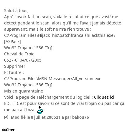
Salut à tous,
Après avoir fait un scan, voila le resultat ce que avast! me
detect pendant le scan, alors qu'il me l'avait jamais détécté
auparavant, mais le soft ne m'a rien trouvé :
C:\Program Files\HijackThis\patchfrancaishijackthis.exe\
[ASPack]
Win32:Trojano-1586 [Trj]
Cheval de Troie
0527-0, 04/07/2005
Supprimer
Et l'autre :
C:\Program Files\MSN Messenger\All_version.exe
Win32:Trojano-1586 [Trj]
Mis en quarantaine
Voici la page de Téléchargement du logiciel :
Cliquez ici
EDIT : C'est pour savoir si ce sont de vrai trojan ou pas car ça
me parrait bizar
Modifié
le 8 juillet 2005
21 a
par bakou76
Citer