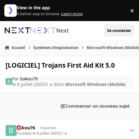
Aller au contenu
View in the app
×
Di
A better way to browse.
Learn more
.
Next
Se connecter
Accueil
Systèmes d'exploitation
Microsoft Windows (Mobile
[LOGICIEL] Trojans First Aid Kit 5.0
Par
bakou76
le 8 juillet 2005
21 a
dans
Microsoft Windows (Mobile)
Commencer un nouveau sujet
bakou76
INpactien
Posté(e)
le 8 juillet 2005
21 a