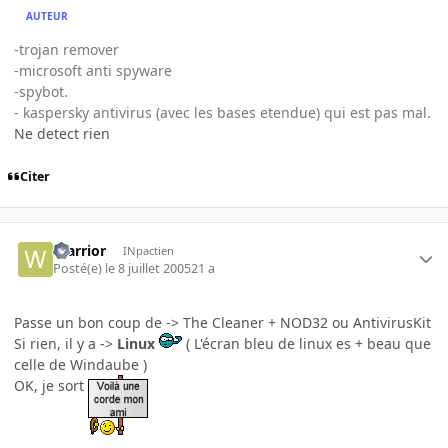
AUTEUR
-trojan remover
-microsoft anti spyware
-spybot.
- kaspersky antivirus (avec les bases etendue) qui est pas mal.
Ne detect rien
Citer
Warrior
INpactien
Posté(e)
le 8 juillet 2005
21 a
Passe un bon coup de -> The Cleaner + NOD32 ou AntivirusKit
Si rien, il y a ->
Linux
( L'écran bleu de linux es + beau que
celle de Windaube )
OK, je sort