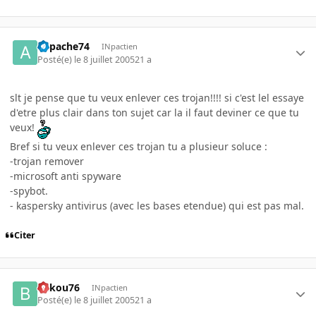
appache74
INpactien
Posté(e)
le 8 juillet 2005
21 a
slt je pense que tu veux enlever ces trojan!!!! si c'est lel essaye
d'etre plus clair dans ton sujet car la il faut deviner ce que tu
veux!
Bref si tu veux enlever ces trojan tu a plusieur soluce :
-trojan remover
-microsoft anti spyware
-spybot.
- kaspersky antivirus (avec les bases etendue) qui est pas mal.
Citer
bakou76
INpactien
Posté(e)
le 8 juillet 2005
21 a