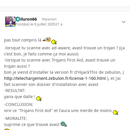
gailuron66
INpactien
Posté(e)
le 9 juillet 2005
21 a
pas tout compris là
-lorsque tu scanne avec ad-aware, avast trouve un trojan ? (ça
c'est bon, je faits comme ça moi aussi)
-lorsque tu scanne avec Trojans First Aid, avast trouve un
trojan aussi ?
bon je viend d'installer la version fr d'HijackThis de zebulon, (
http://telechargement.zebulon.fr/license-1-160.html
), et j'ai
fait scanner son dossier d'installation avec avast
-RESULTAT:
yana que dalle !
-CONCLUSION:
vire ce "Trojans First Aid" et t'aura une merde de moins
-MORALITE:
suprime ce que trouve avast