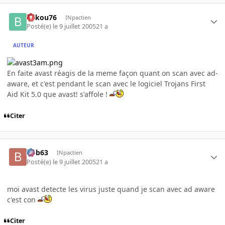
bakou76
INpactien
Posté(e)
le 9 juillet 2005
21 a
AUTEUR
En faite avast réagis de la meme façon quant on scan avec ad-
aware, et c'est pendant le scan avec le logiciel Trojans First
Aid Kit 5.0 que avast! s'affole !
Citer
bob63
INpactien
Posté(e)
le 9 juillet 2005
21 a
moi avast detecte les virus juste quand je scan avec ad aware
c'est con
Citer