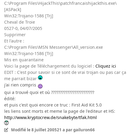
C:\Program Files\HijackThis\patchfrancaishijackthis.exe\
[ASPack]
Win32:Trojano-1586 [Trj]
Cheval de Troie
0527-0, 04/07/2005
Supprimer
Et l'autre :
C:\Program Files\MSN Messenger\All_version.exe
Win32:Trojano-1586 [Trj]
Mis en quarantaine
Voici la page de Téléchargement du logiciel :
Cliquez ici
EDIT : C'est pour savoir si ce sont de vrai trojan ou pas car ça
me parrait bizar
j'ai rien compris
qui a trouvé quoi et où ????????????????????????
édité:
et puis c'est quoi encore ce truc : First Aid Kit 5.0
les liens sont morts et meme la page de l'editeur et HS:
http://www.kryptocrew.de/snakebyte/tfak.html
Modifié
le 8 juillet 2005
21 a
par gailuron66