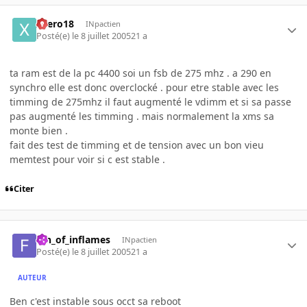
xaero18
INpactien
Posté(e)
le 8 juillet 2005
21 a
ta ram est de la pc 4400 soi un fsb de 275 mhz . a 290 en
synchro elle est donc overclocké . pour etre stable avec les
timming de 275mhz il faut augmenté le vdimm et si sa passe
pas augmenté les timming . mais normalement la xms sa
monte bien .
fait des test de timming et de tension avec un bon vieu
memtest pour voir si c est stable .
Citer
fan_of_inflames
INpactien
Posté(e)
le 8 juillet 2005
21 a
AUTEUR
Ben c'est instable sous occt sa reboot