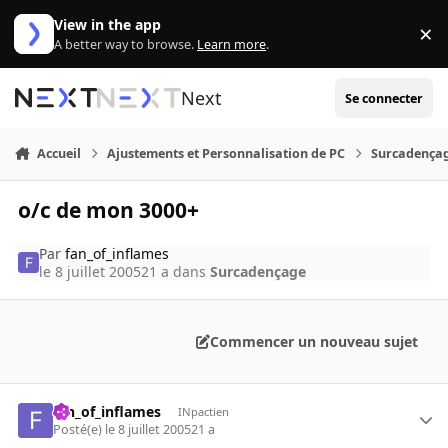
Aller au contenu
View in the app
×
Di
A better way to browse.
Learn more
.
Next
Se connecter
Accueil
Ajustements et Personnalisation de PC
Surcadença
o/c de mon 3000+
Par
fan_of_inflames
le 8 juillet 2005
21 a
dans
Surcadençage
Commencer un nouveau sujet
fan_of_inflames
INpactien
Posté(e)
le 8 juillet 2005
21 a