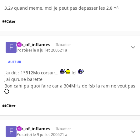
3.2v quand meme, moi je peut pas depasser les 2.8 ^^
Citer
fan_of_inflames
INpactien
Posté(e)
le 8 juillet 2005
21 a
AUTEUR
J'ai dit : 1*512Mo corsair...
lol
J'ai qu'une barette
Bon cahi pu quoi faire car a 304MHz de fsb la ram ne veut pas
Citer
fan_of_inflames
INpactien
Posté(e)
le 9 juillet 2005
21 a