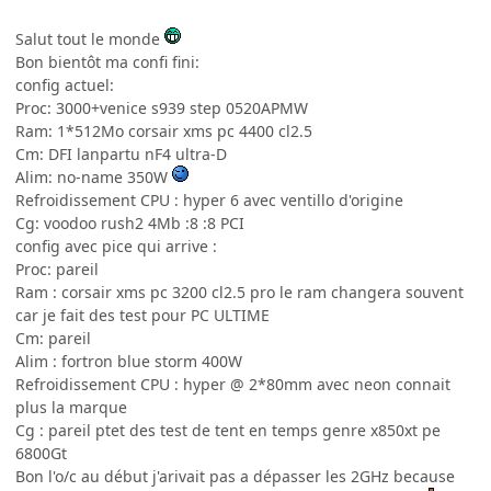
Salut tout le monde
Bon bientôt ma confi fini:
config actuel:
Proc: 3000+venice s939 step 0520APMW
Ram: 1*512Mo corsair xms pc 4400 cl2.5
Cm: DFI lanpartu nF4 ultra-D
Alim: no-name 350W
Refroidissement CPU : hyper 6 avec ventillo d'origine
Cg: voodoo rush2 4Mb :8 :8 PCI
config avec pice qui arrive :
Proc: pareil
Ram : corsair xms pc 3200 cl2.5 pro le ram changera souvent
car je fait des test pour PC ULTIME
Cm: pareil
Alim : fortron blue storm 400W
Refroidissement CPU : hyper @ 2*80mm avec neon connait
plus la marque
Cg : pareil ptet des test de tent en temps genre x850xt pe
6800Gt
Bon l'o/c au début j'arivait pas a dépasser les 2GHz because