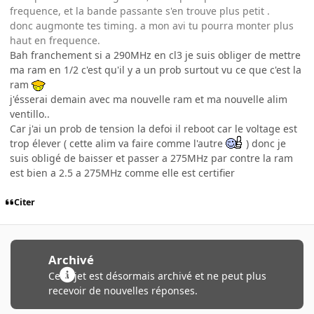
frequence, et la bande passante s'en trouve plus petit .
donc augmonte tes timing. a mon avi tu pourra monter plus
haut en frequence.
Bah franchement si a 290MHz en cl3 je suis obliger de mettre
ma ram en 1/2 c'est qu'il y a un prob surtout vu ce que c'est la
ram
j'ésserai demain avec ma nouvelle ram et ma nouvelle alim
ventillo..
Car j'ai un prob de tension la defoi il reboot car le voltage est
trop élever ( cette alim va faire comme l'autre
) donc je
suis obligé de baisser et passer a 275MHz par contre la ram
est bien a 2.5 a 275MHz comme elle est certifier
Citer
Archivé
Ce sujet est désormais archivé et ne peut plus
recevoir de nouvelles réponses.