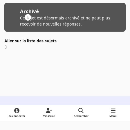
Archivé
Ce sujet est désormais archivé et ne peut plus
recevoir de nouvelles réponses.
Aller sur la liste des sujets
Light Mode
Dark Mode
System Preference
Se connecter
S’inscrire
Rechercher
Menu
Langue
Cookies