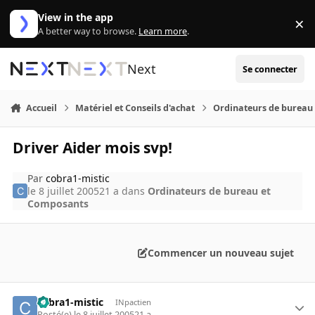
Aller au contenu
View in the app
×
Di
A better way to browse.
Learn more
.
Next
Se connecter
Accueil
Matériel et Conseils d'achat
Ordinateurs de bureau
Driver Aider mois svp!
Par
cobra1-mistic
le 8 juillet 2005
21 a
dans
Ordinateurs de bureau et
Composants
Commencer un nouveau sujet
cobra1-mistic
INpactien
Posté(e)
le 8 juillet 2005
21 a