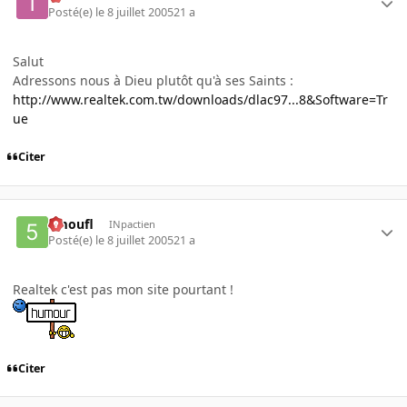
Posté(e)
le 8 juillet 2005
21 a
Salut
Adressons nous à Dieu plutôt qu'à ses Saints :
http://www.realtek.com.tw/downloads/dlac97...8&Software=Tr
ue
Citer
5moufl
INpactien
Posté(e)
le 8 juillet 2005
21 a
Realtek c'est pas mon site pourtant !
Citer