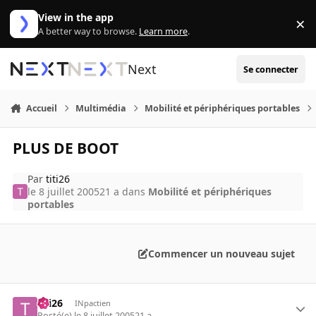
Aller au contenu
View in the app
×
Di
A better way to browse.
Learn more
.
Next
Se connecter
Accueil
Multimédia
Mobilité et périphériques portables
PLUS DE BOOT
Par
titi26
le 8 juillet 2005
21 a
dans
Mobilité et périphériques
portables
Commencer un nouveau sujet
titi26
INpactien
Posté(e)
le 8 juillet 2005
21 a