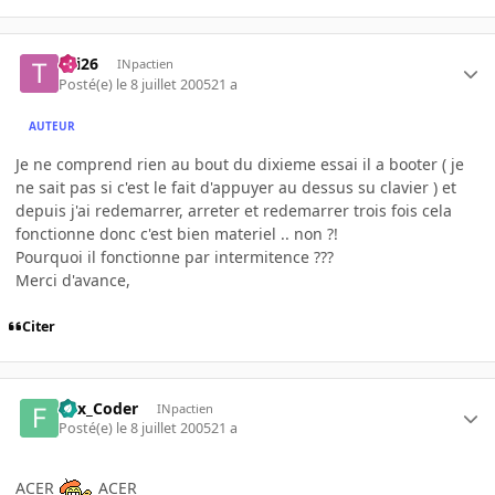
titi26
INpactien
Posté(e)
le 8 juillet 2005
21 a
AUTEUR
Je ne comprend rien au bout du dixieme essai il a booter ( je
ne sait pas si c'est le fait d'appuyer au dessus su clavier ) et
depuis j'ai redemarrer, arreter et redemarrer trois fois cela
fonctionne donc c'est bien materiel .. non ?!
Pourquoi il fonctionne par intermitence ???
Merci d'avance,
Citer
Fox_Coder
INpactien
Posté(e)
le 8 juillet 2005
21 a
ACER
ACER