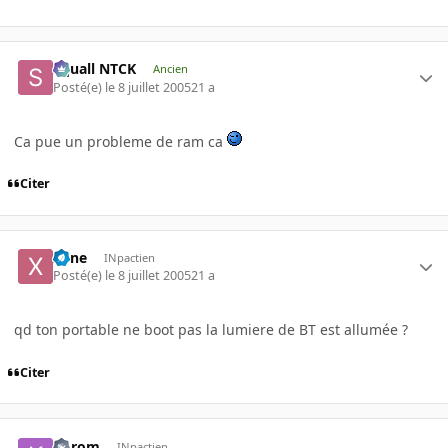
Squall NTCK
Ancien
Posté(e)
le 8 juillet 2005
21 a
Ca pue un probleme de ram ca
Citer
xone
INpactien
Posté(e)
le 8 juillet 2005
21 a
qd ton portable ne boot pas la lumiere de BT est allumée ?
Citer
khrom
INpactien