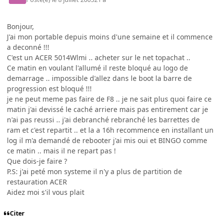
Bonjour,
J'ai mon portable depuis moins d'une semaine et il commence
a deconné !!!
C'est un ACER 5014Wlmi .. acheter sur le net topachat ..
Ce matin en voulant l'allumé il reste bloqué au logo de
demarrage .. impossible d'allez dans le boot la barre de
progression est bloqué !!!
je ne peut meme pas faire de F8 .. je ne sait plus quoi faire ce
matin j'ai devissé le caché arriere mais pas entirement car je
n'ai pas reussi .. j'ai debranché rebranché les barrettes de
ram et c'est repartit .. et la a 16h recommence en installant un
log il m'a demandé de rebooter j'ai mis oui et BINGO comme
ce matin .. mais il ne repart pas !
Que dois-je faire ?
P.S: j'ai peté mon systeme il n'y a plus de partition de
restauration ACER
Aidez moi s'il vous plait
Citer