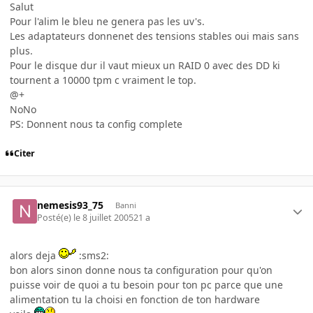
Salut
Pour l'alim le bleu ne genera pas les uv's.
Les adaptateurs donnenet des tensions stables oui mais sans
plus.
Pour le disque dur il vaut mieux un RAID 0 avec des DD ki
tournent a 10000 tpm c vraiment le top.
@+
NoNo
PS: Donnent nous ta config complete
Citer
nemesis93_75
Banni
Posté(e)
le 8 juillet 2005
21 a
alors deja
:sms2:
bon alors sinon donne nous ta configuration pour qu'on
puisse voir de quoi a tu besoin pour ton pc parce que une
alimentation tu la choisi en fonction de ton hardware