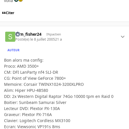
voila
Citer
sam_fisher24
INpactien
Posté(e)
le 8 juillet 2005
21 a
AUTEUR
Bon alors ma config:
Proco: AMD 3500+
CM: DFI LanParty nf4 SLI-DR
CG: Point of View GeForce 7800+
Memoire: Corsair TWINX1024-3200XLPRO
Alim: Hiper HPU-4B580
DD: 2x Western Digital Raptor 74Go 10000 tpm en Raid 0
Boitier: Sunbeam Samurai Silver
Lecteur DVD: Plextor PX-130A
Graveur: Plextor PX-716A
Clavier: Logitech Cordless MX3100
Ecran: Viewsonic VP191s 8ms