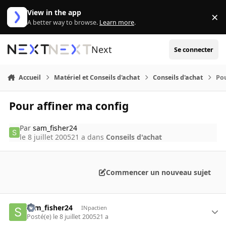
Aller au contenu
View in the app
×
Di
A better way to browse.
Learn more
.
Next
Se connecter
Accueil
Matériel et Conseils d'achat
Conseils d'achat
Pou
Pour affiner ma config
Par
sam_fisher24
le 8 juillet 2005
21 a
dans
Conseils d'achat
Commencer un nouveau sujet
sam_fisher24
INpactien
Posté(e)
le 8 juillet 2005
21 a