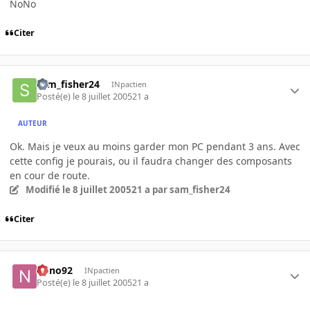
NoNo
Citer
sam_fisher24
INpactien
Posté(e)
le 8 juillet 2005
21 a
AUTEUR
Ok. Mais je veux au moins garder mon PC pendant 3 ans. Avec
cette config je pourais, ou il faudra changer des composants
en cour de route.
Modifié
le 8 juillet 2005
21 a
par sam_fisher24
Citer
nono92
INpactien
Posté(e)
le 8 juillet 2005
21 a