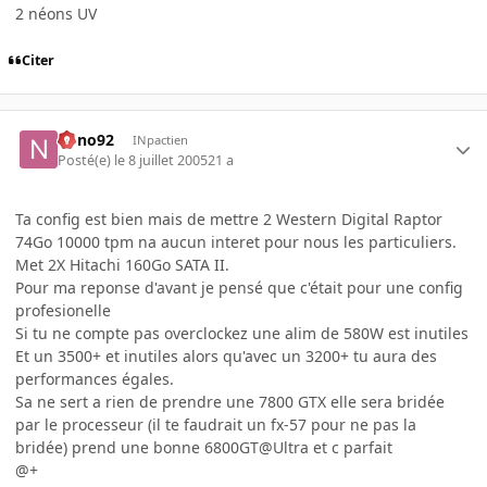
2 néons UV
Citer
nono92
INpactien
Posté(e)
le 8 juillet 2005
21 a
Ta config est bien mais de mettre 2 Western Digital Raptor
74Go 10000 tpm na aucun interet pour nous les particuliers.
Met 2X Hitachi 160Go SATA II.
Pour ma reponse d'avant je pensé que c'était pour une config
profesionelle
Si tu ne compte pas overclockez une alim de 580W est inutiles
Et un 3500+ et inutiles alors qu'avec un 3200+ tu aura des
performances égales.
Sa ne sert a rien de prendre une 7800 GTX elle sera bridée
par le processeur (il te faudrait un fx-57 pour ne pas la
bridée) prend une bonne 6800GT@Ultra et c parfait
@+