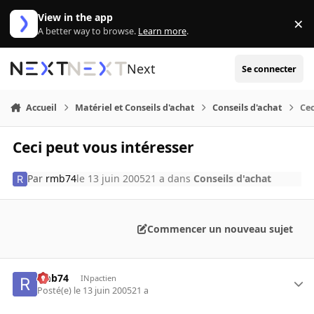
Aller au contenu
View in the app
×
Di
A better way to browse.
Learn more
.
Next
Se connecter
Accueil
Matériel et Conseils d'achat
Conseils d'achat
Cec
Ceci peut vous intéresser
Par
rmb74
le 13 juin 2005
21 a
dans
Conseils d'achat
Commencer un nouveau sujet
rmb74
INpactien
Posté(e)
le 13 juin 2005
21 a