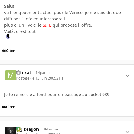
Salut,
vu l' engouement actuel pour le Venice, je me suis dit que
diffuser l' info en interesserait
plus d' un : voici le
SITE
qui propose l' offre.
Voilà, c' est tout.
Citer
mcckat
INpactien
Posté(e)
le 13 juin 2005
21 a
Je te remercie a fond pour on passage au socket 939
Citer
Big Dragon
INpactien