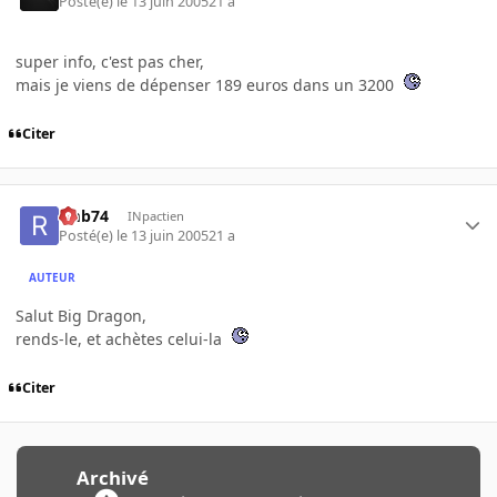
Posté(e)
le 13 juin 2005
21 a
super info, c'est pas cher,
mais je viens de dépenser 189 euros dans un 3200
Citer
rmb74
INpactien
Posté(e)
le 13 juin 2005
21 a
AUTEUR
Salut Big Dragon,
rends-le, et achètes celui-la
Citer
Archivé