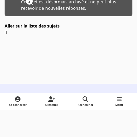
Ce sujet est désormais archivé et ne peut plus
recevoir de nouvelles réponses.
Aller sur la liste des sujets
Light Mode
Dark Mode
System Preference
Se connecter
S’inscrire
Rechercher
Menu
Langue
Cookies
Powered by
Invision Community