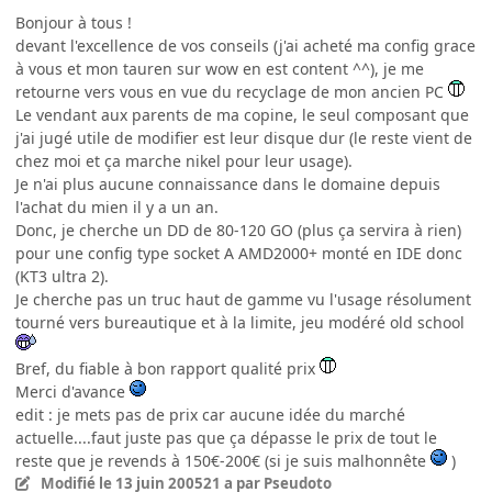
Bonjour à tous !
devant l'excellence de vos conseils (j'ai acheté ma config grace
à vous et mon tauren sur wow en est content ^^), je me
retourne vers vous en vue du recyclage de mon ancien PC
Le vendant aux parents de ma copine, le seul composant que
j'ai jugé utile de modifier est leur disque dur (le reste vient de
chez moi et ça marche nikel pour leur usage).
Je n'ai plus aucune connaissance dans le domaine depuis
l'achat du mien il y a un an.
Donc, je cherche un DD de 80-120 GO (plus ça servira à rien)
pour une config type socket A AMD2000+ monté en IDE donc
(KT3 ultra 2).
Je cherche pas un truc haut de gamme vu l'usage résolument
tourné vers bureautique et à la limite, jeu modéré old school
Bref, du fiable à bon rapport qualité prix
Merci d'avance
edit : je mets pas de prix car aucune idée du marché
actuelle....faut juste pas que ça dépasse le prix de tout le
reste que je revends à 150€-200€ (si je suis malhonnête
)
Modifié
le 13 juin 2005
21 a
par Pseudoto