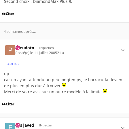
Second choix : DiamondMax Plus 9.
Citer
4 semaines après...
Pseudoto
INpactien
Posté(e)
le 11 juillet 2005
21 a
AUTEUR
up
car en ayant attendu un peu longtemps, le barracuda devient
de plus en plus dur à trouver
Merci de votre avis sur un autre modèle à la limite
Citer
Ens|aved
INpactien