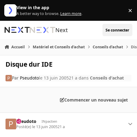
Aller au contenu
View in the app
×
Di
A better way to browse.
Learn more
.
Next
Se connecter
Accueil
Matériel et Conseils d'achat
Conseils d'achat
Dis
Disque dur IDE
Par
Pseudoto
le 13 juin 2005
21 a
dans
Conseils d'achat
Commencer un nouveau sujet
Pseudoto
INpactien
Posté(e)
le 13 juin 2005
21 a