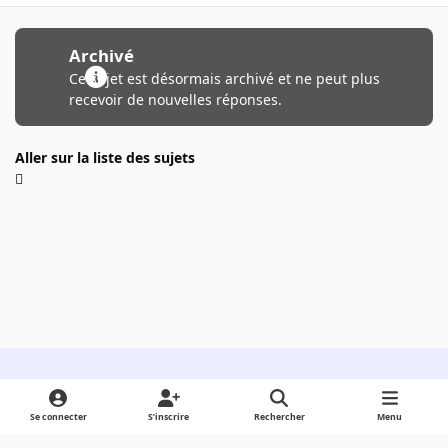
Archivé
Ce sujet est désormais archivé et ne peut plus
recevoir de nouvelles réponses.
Aller sur la liste des sujets
Light Mode
Dark Mode
System Preference
Se connecter
S’inscrire
Rechercher
Menu
Langue
Cookies