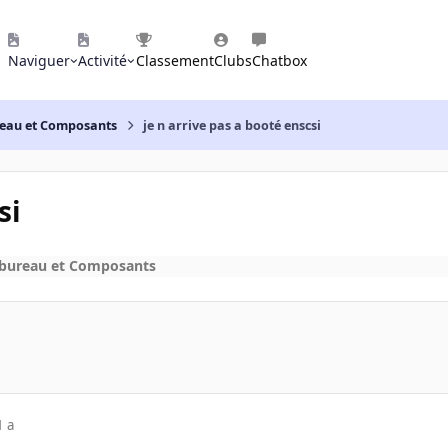
Naviguer
Activité
Classement
Clubs
Chatbox
reau et Composants
je n arrive pas a booté enscsi
si
 bureau et Composants
1 a