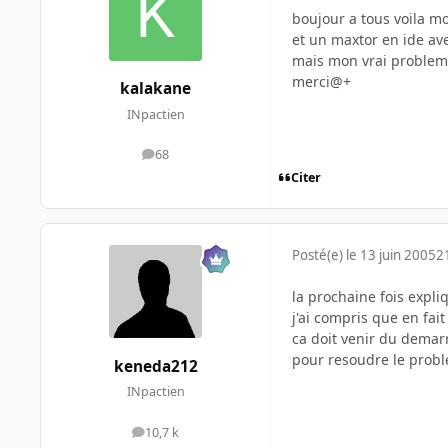
boujour a tous voila mo
et un maxtor en ide av
mais mon vrai probleme 
merci@+
kalakane
INpactien
68
messages
Citer
Posté(e)
le 13 juin 2005
2
la prochaine fois expl
j'ai compris que en fai
ca doit venir du demarr
pour resoudre le probl
keneda212
INpactien
10,7 k
messages