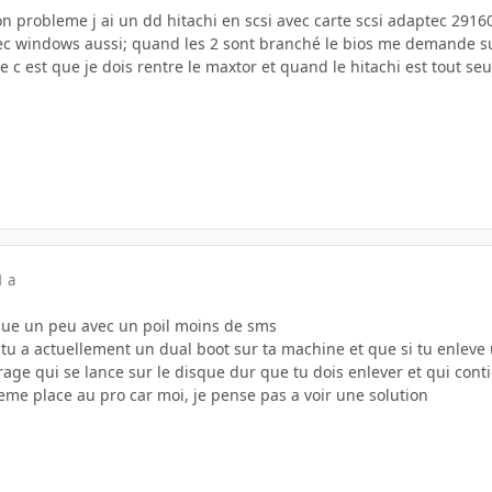
n probleme j ai un dd hitachi en scsi avec carte scsi adaptec 2916
ec windows aussi; quand les 2 sont branché le bios me demande su
c est que je dois rentre le maxtor et quand le hitachi est tout seul 
1 a
ique un peu avec un poil moins de sms
t tu a actuellement un dual boot sur ta machine et que si tu enleve 
age qui se lance sur le disque dur que tu dois enlever et qui conti
eme place au pro car moi, je pense pas a voir une solution