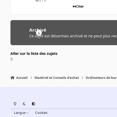
3,1 k
messages
Citer
Archivé
Ce sujet est désormais archivé et ne peut plus re
Aller sur la liste des sujets
Accueil
Matériel et Conseils d'achat
Ordinateurs de bu
Light Mode
Dark Mode
System Preference
Langue
Cookies