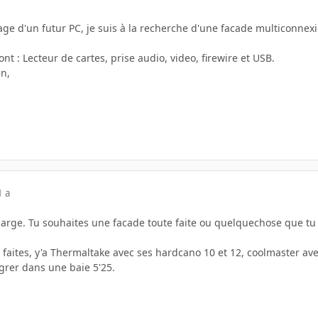
ge d'un futur PC, je suis à la recherche d'une facade multiconnex
nt : Lecteur de cartes, prise audio, video, firewire et USB.
en,
1 a
t large. Tu souhaites une facade toute faite ou quelquechose que t
 faites, y'a Thermaltake avec ses hardcano 10 et 12, coolmaster ave
grer dans une baie 5'25.