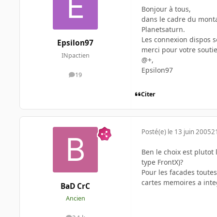
Bonjour à tous,
dans le cadre du monta
Planetsaturn.
Les connexion dispos so
Epsilon97
merci pour votre souti
INpactien
@+,
Epsilon97
19
messages
Citer
Posté(e)
le 13 juin 2005
2
Ben le choix est pluto
type FrontX)?
Pour les facades toutes
cartes memoires a inte
BaD CrC
Ancien