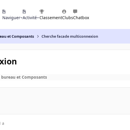
Naviguer
Activité
Classement
Clubs
Chatbox
reau et Composants
Cherche facade multiconnexion
xion
e bureau et Composants
1 a