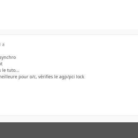
1 a
synchro
ut
le tuto...
meilleure pour o/c, vérifies le agp/pci lock