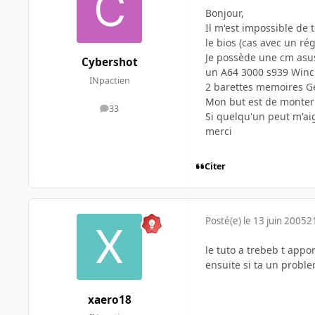
Bonjour,
Il m'est impossible de 
le bios (cas avec un ré
Je possède une cm asu
Cybershot
un A64 3000 s939 Winc
INpactien
2 barettes memoires Ge
Mon but est de monter 
33
messages
Si quelqu'un peut m'aig
merci
Citer
Posté(e)
le 13 juin 2005
2
le tuto a trebeb t appo
ensuite si ta un probl
xaero18