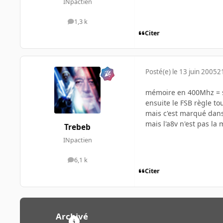
INpactien
1,3 k
messages
Citer
Posté(e)
le 13 juin 2005
2
mémoire en 400Mhz = 
ensuite le FSB règle to
mais c'est marqué dans 
mais l'a8v n'est pas la 
Trebeb
INpactien
6,1 k
messages
Citer
Archivé