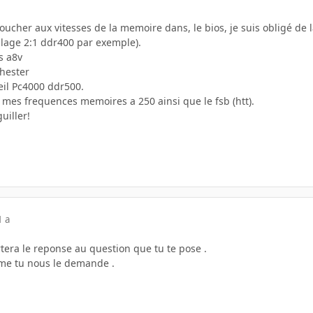
toucher aux vitesses de la memoire dans, le bios, je suis obligé de l
glage 2:1 ddr400 par exemple).
s a8v
hester
il Pc4000 ddr500.
mes frequences memoires a 250 ainsi que le fsb (htt).
uiller!
1 a
rtera le reponse au question que tu te pose .
eme tu nous le demande .