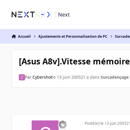
Aller au contenu
Next
Accueil
Ajustements et Personnalisation de PC
Surcade
[Asus A8v].Vitesse mémoire
Par
Cybershot
le 13 juin 2005
21 a
dans
Surcadençage
Posté(e)
le 13 juin 2005
2