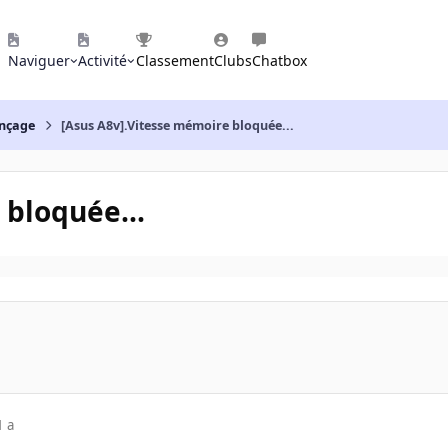
Naviguer
Activité
Classement
Clubs
Chatbox
nçage
[Asus A8v].Vitesse mémoire bloquée...
 bloquée...
1 a