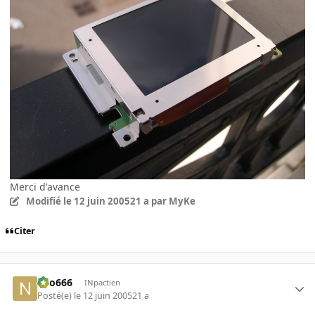
Merci d'avance
Modifié
le 12 juin 2005
21 a
par MyKe
Citer
neo666
INpactien
Posté(e)
le 12 juin 2005
21 a