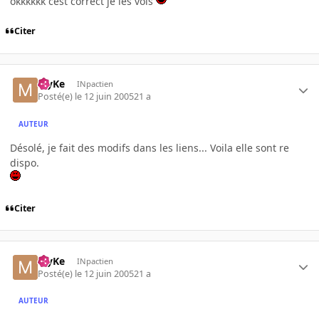
okkkkkk cest correct je les vois
Citer
MyKe
INpactien
Posté(e)
le 12 juin 2005
21 a
AUTEUR
Désolé, je fait des modifs dans les liens... Voila elle sont re
dispo.
Citer
MyKe
INpactien
Posté(e)
le 12 juin 2005
21 a
AUTEUR