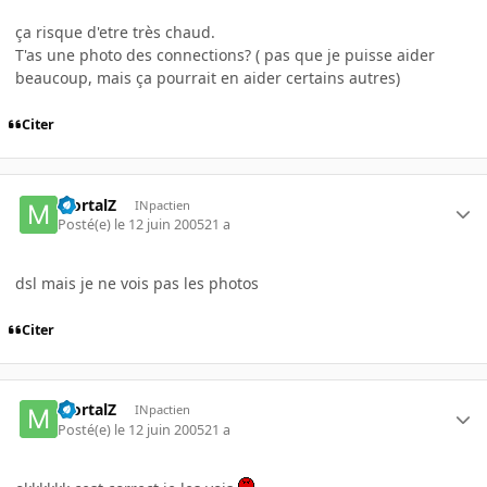
ça risque d'etre très chaud.
T'as une photo des connections? ( pas que je puisse aider
beaucoup, mais ça pourrait en aider certains autres)
Citer
MortalZ
INpactien
Posté(e)
le 12 juin 2005
21 a
dsl mais je ne vois pas les photos
Citer
MortalZ
INpactien
Posté(e)
le 12 juin 2005
21 a