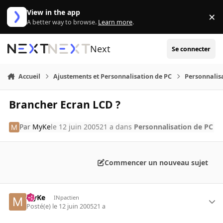
Aller au contenu
View in the app
×
Di
A better way to browse.
Learn more
.
Next
Se connecter
Accueil
Ajustements et Personnalisation de PC
Personnalis
Brancher Ecran LCD ?
Par
MyKe
le 12 juin 2005
21 a
dans
Personnalisation de PC
Commencer un nouveau sujet
MyKe
INpactien
Posté(e)
le 12 juin 2005
21 a