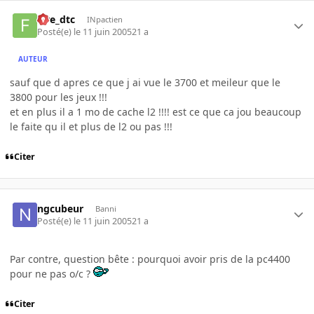
five_dtc
INpactien
Posté(e)
le 11 juin 2005
21 a
AUTEUR
sauf que d apres ce que j ai vue le 3700 et meileur que le
3800 pour les jeux !!!
et en plus il a 1 mo de cache l2 !!!! est ce que ca jou beaucoup
le faite qu il et plus de l2 ou pas !!!
Citer
ngcubeur
Banni
Posté(e)
le 11 juin 2005
21 a
Par contre, question bête : pourquoi avoir pris de la pc4400
pour ne pas o/c ?
Citer