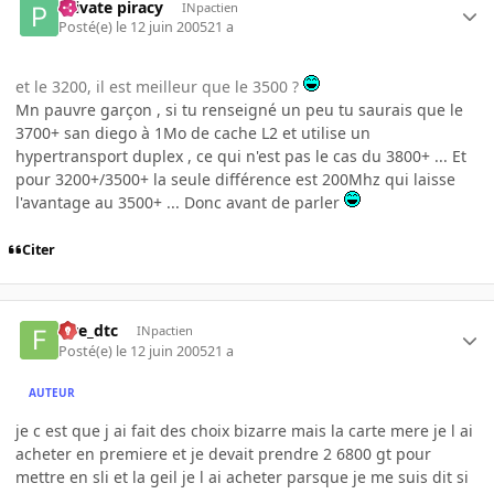
Private piracy
INpactien
Posté(e)
le 12 juin 2005
21 a
et le 3200, il est meilleur que le 3500 ?
Mn pauvre garçon , si tu renseigné un peu tu saurais que le
3700+ san diego à 1Mo de cache L2 et utilise un
hypertransport duplex , ce qui n'est pas le cas du 3800+ ... Et
pour 3200+/3500+ la seule différence est 200Mhz qui laisse
l'avantage au 3500+ ... Donc avant de parler
Citer
five_dtc
INpactien
Posté(e)
le 12 juin 2005
21 a
AUTEUR
je c est que j ai fait des choix bizarre mais la carte mere je l ai
acheter en premiere et je devait prendre 2 6800 gt pour
mettre en sli et la geil je l ai acheter parsque je me suis dit si