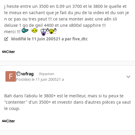
j hesite entre un 3500 en 0.09 un 3700 et le 3800 le quelle et
le mieux en sachant que je fait du jeu de la video et du son je
n oc pas ou tres peut !!! ce sera monter avec une a8n sli
deluxe 1 go de geil 4400 et une x800xl sapphire !!!
merci !!!
Modifié
le 11 juin 2005
21 a
par five_dtc
Citer
fanofrag
INpactien
Posté(e)
le 11 juin 2005
21 a
Bah dans l'abolu le 3800+ est le meilleur, mais si tu peux te
"contenter" d'un 3500+ et investir dans d'autres pièces ça vaut
le coup.
Citer