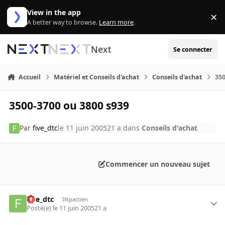
Aller au contenu
View in the app
×
Di
A better way to browse.
Learn more
.
Next
Se connecter
Accueil
Matériel et Conseils d'achat
Conseils d'achat
350
3500-3700 ou 3800 s939
Par
five_dtc
le 11 juin 2005
21 a
dans
Conseils d'achat
Commencer un nouveau sujet
five_dtc
INpactien
Posté(e)
le 11 juin 2005
21 a