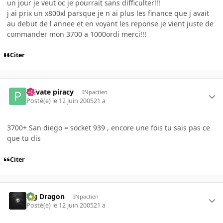
un jour je veut oc je pourrait sans difficulter!!!
j ai prix un x800xl parsque je n ai plus les finance que j avait
au debut de l annee et en voyant les reponse je vient juste de
commander mon 3700 a 1000ordi merci!!!
Citer
Private piracy
INpactien
Posté(e)
le 12 juin 2005
21 a
3700+ San diego = socket 939 , encore une fois tu sais pas ce
que tu dis
Citer
Big Dragon
INpactien
Posté(e)
le 12 juin 2005
21 a