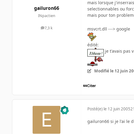
mais lorsque j'inserrais
gailuron66
selectionnables ou forc
mais pour ton probleme
INpactien
7,3 k
msvcrt.dll ---> google
messages
édité:
je t'avais pas 
Modifié
le 12 juin 2
Citer
Posté(e)
le 12 juin 2005
2
gailuron66 si je l'ai le 