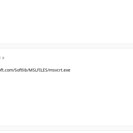
1 a
soft.com/Softlib/MSLFILES/msvcrt.exe