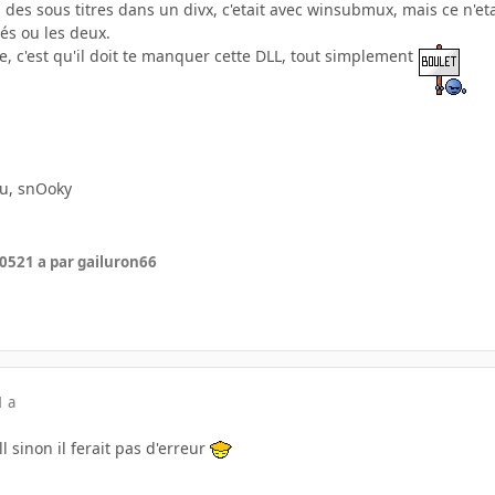
 des sous titres dans un divx, c'etait avec winsubmux, mais ce n'etait
és ou les deux.
, c'est qu'il doit te manquer cette DLL, tout simplement
vu, snOoky
005
21 a
par gailuron66
1 a
dll sinon il ferait pas d'erreur