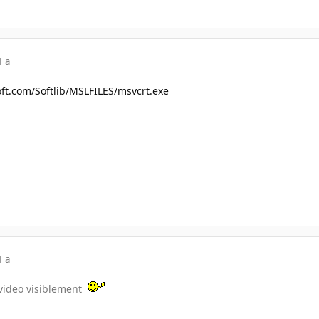
1 a
soft.com/Softlib/MSLFILES/msvcrt.exe
1 a
video visiblement