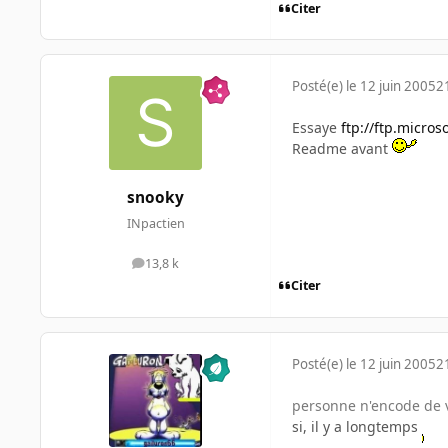
Citer
Posté(e)
le 12 juin 2005
2
Essaye
ftp://ftp.micro
Readme avant
snooky
INpactien
13,8 k
messages
Citer
Posté(e)
le 12 juin 2005
2
personne n'encode de 
si, il y a longtemps