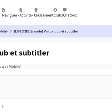
Naviguer
Activité
Classement
Clubs
Chatbox
bile)
[LOGICIEL] [resolu] Virtualdub et subtitler
ub et subtitler
ows (Mobile)
1 a