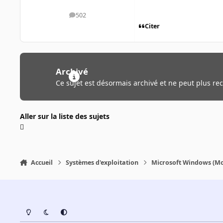
502
messages
Citer
Archivé
Ce sujet est désormais archivé et ne peut plus re
Aller sur la liste des sujets
Accueil
Systèmes d'exploitation
Microsoft Windows (Mo
Light Mode
Dark Mode
System Preference