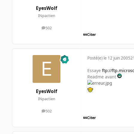
EyesWolf
INpactien
502
messages
Citer
Posté(e)
le 12 juin 2005
2
Essaye
ftp://ftp.micro
Readme avant
EyesWolf
INpactien
502
messages
Citer