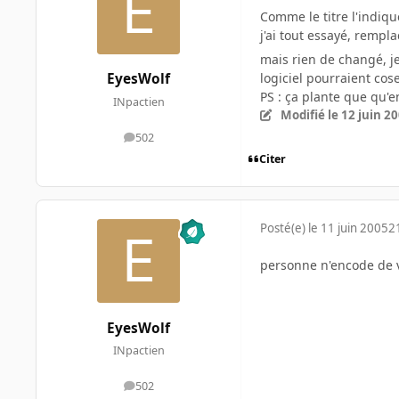
Comme le titre l'indiqu
j'ai tout essayé, rempla
mais rien de changé, je
logiciel pourraient cose
EyesWolf
PS : ça plante que qu'en 
INpactien
Modifié
le 12 juin 2
502
messages
Citer
Posté(e)
le 11 juin 2005
2
personne n'encode de 
EyesWolf
INpactien
502
messages