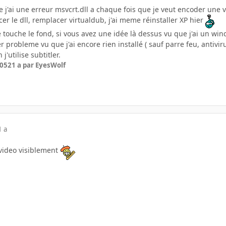
e j'ai une erreur msvcrt.dll a chaque fois que je veut encoder une v
cer le dll, remplacer virtualdub, j'ai meme réinstaller XP hier
 touche le fond, si vous avez une idée là dessus vu que j'ai un wi
r probleme vu que j'ai encore rien installé ( sauf parre feu, antivir
j'utilise subtitler.
005
21 a
par EyesWolf
1 a
video visiblement