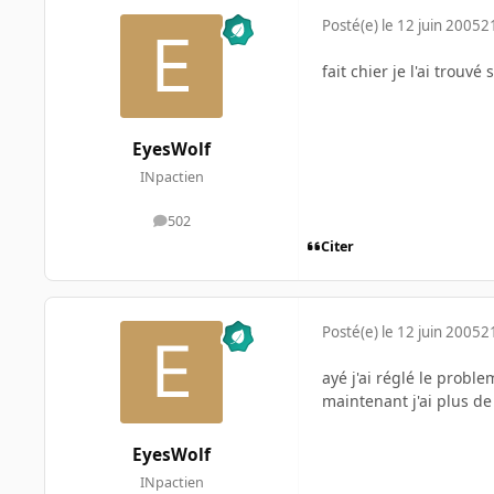
Posté(e)
le 12 juin 2005
2
fait chier je l'ai trouvé
EyesWolf
INpactien
502
messages
Citer
Posté(e)
le 12 juin 2005
2
ayé j'ai réglé le problem
maintenant j'ai plus de 
EyesWolf
INpactien