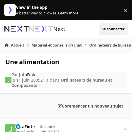
Aller au contenu
View in the app
×
Di
A better way to browse.
Learn more
.
Next
Se connecter
Accueil
Matériel et Conseils d'achat
Ordinateurs de bureau
Une alimentation
Par
JoLaFiote
le 11 juin 2005
21 a
dans
Ordinateurs de bureau et
Composants
Commencer un nouveau sujet
JoLaFiote
INpactien
Posté(e)
le 11 juin 2005
21 a