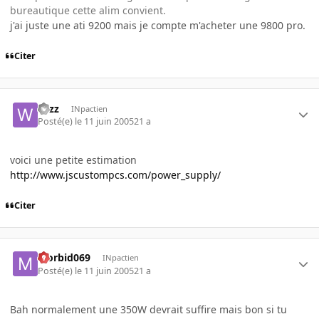
bureautique cette alim convient.
j'ai juste une ati 9200 mais je compte m'acheter une 9800 pro.
Citer
wizz
INpactien
Posté(e)
le 11 juin 2005
21 a
voici une petite estimation
http://www.jscustompcs.com/power_supply/
Citer
Morbid069
INpactien
Posté(e)
le 11 juin 2005
21 a
Bah normalement une 350W devrait suffire mais bon si tu