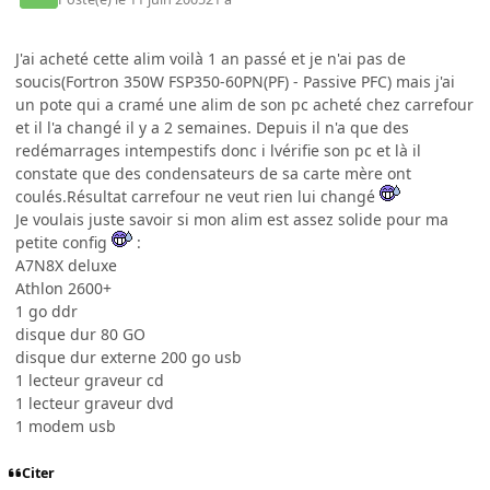
J'ai acheté cette alim voilà 1 an passé et je n'ai pas de
soucis(Fortron 350W FSP350-60PN(PF) - Passive PFC) mais j'ai
un pote qui a cramé une alim de son pc acheté chez carrefour
et il l'a changé il y a 2 semaines. Depuis il n'a que des
redémarrages intempestifs donc i lvérifie son pc et là il
constate que des condensateurs de sa carte mère ont
coulés.Résultat carrefour ne veut rien lui changé
Je voulais juste savoir si mon alim est assez solide pour ma
petite config
:
A7N8X deluxe
Athlon 2600+
1 go ddr
disque dur 80 GO
disque dur externe 200 go usb
1 lecteur graveur cd
1 lecteur graveur dvd
1 modem usb
Citer