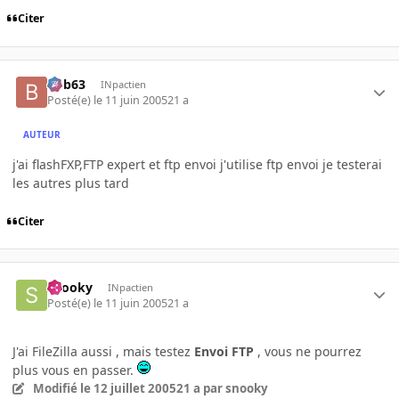
Citer
bob63
INpactien
Posté(e)
le 11 juin 2005
21 a
AUTEUR
j'ai flashFXP,FTP expert et ftp envoi j'utilise ftp envoi je testerai
les autres plus tard
Citer
snooky
INpactien
Posté(e)
le 11 juin 2005
21 a
J'ai FileZilla aussi , mais testez
Envoi FTP
, vous ne pourrez
plus vous en passer.
Modifié
le 12 juillet 2005
21 a
par snooky