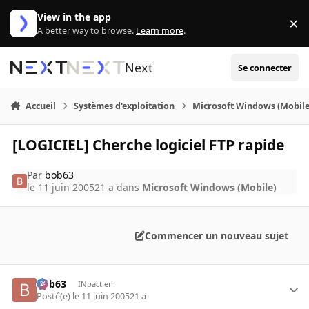
Aller au contenu
View in the app
×
Di
A better way to browse.
Learn more
.
Next
Se connecter
Accueil
Systèmes d'exploitation
Microsoft Windows (Mobile
[LOGICIEL] Cherche logiciel FTP rapide
Par
bob63
le 11 juin 2005
21 a
dans
Microsoft Windows (Mobile)
Commencer un nouveau sujet
bob63
INpactien
Posté(e)
le 11 juin 2005
21 a