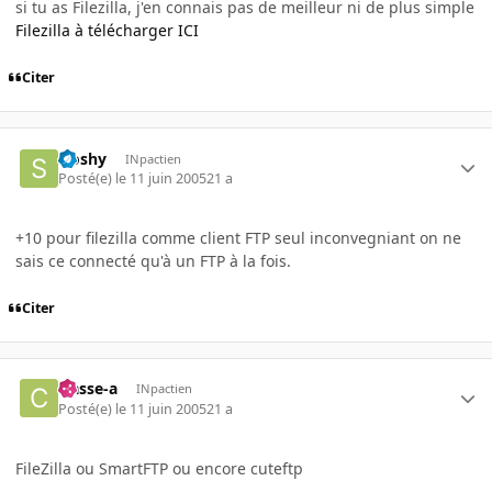
si tu as Filezilla, j'en connais pas de meilleur ni de plus simple
Filezilla à télécharger ICI
Citer
sloshy
INpactien
Posté(e)
le 11 juin 2005
21 a
+10 pour filezilla comme client FTP seul inconvegniant on ne
sais ce connecté qu'à un FTP à la fois.
Citer
classe-a
INpactien
Posté(e)
le 11 juin 2005
21 a
FileZilla ou SmartFTP ou encore cuteftp