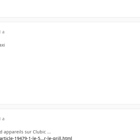
1 a
axi
1 a
 d appareils sur Clubic ...
ticle-19479-1-le-5...r-le-grill.html