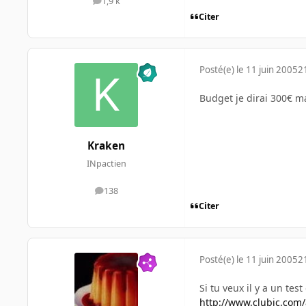
1,9 k
messages
Citer
Posté(e)
le 11 juin 2005
2
Budget je dirai 300€ m
Kraken
INpactien
138
messages
Citer
Posté(e)
le 11 juin 2005
2
Si tu veux il y a un test
http://www.clubic.com/ar