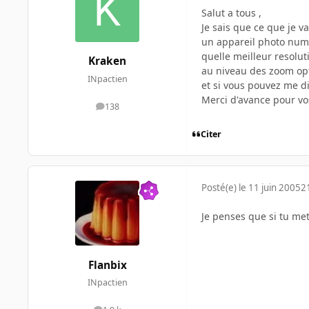
Salut a tous ,
Je sais que ce que je 
un appareil photo num
quelle meilleur resolu
Kraken
au niveau des zoom opt
INpactien
et si vous pouvez me d
Merci d'avance pour vo
138
messages
Citer
Posté(e)
le 11 juin 2005
2
Je penses que si tu met
Flanbix
INpactien