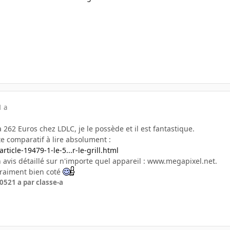
1 a
62 Euros chez LDLC, je le possède et il est fantastique.
te comparatif à lire absolument :
ticle-19479-1-le-5...r-le-grill.html
n avis détaillé sur n'importe quel appareil : www.megapixel.net.
vraiment bien coté
005
21 a
par classe-a