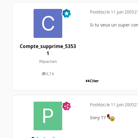
Posté(e)
le 11 juin 2005
2
Si tu veux un super c
Compte_supprime_5353
1
INpactien
3,7 k
messages
Citer
Posté(e)
le 11 juin 2005
2
Sony T7