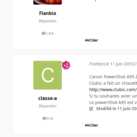
Flanbix
INpactien
1,9 k
messages
Citer
Posté(e)
le 11 juin 2005
2
Canon PowerShot A95 à 2
Clubic a fait un chouet
http://www.clubic.com/ar
Si tu souhaites avoir u
classe-a
Le powerShot A95 est 
INpactien
Modifié
le 11 juin 2
514
messages
Citer