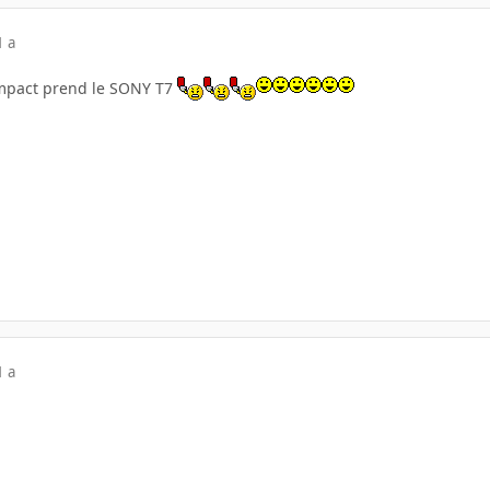
1 a
ompact prend le SONY T7
1 a