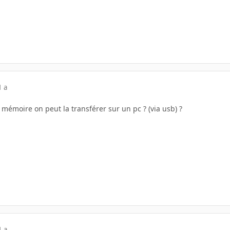
1 a
a mémoire on peut la transférer sur un pc ? (via usb) ?
1 a