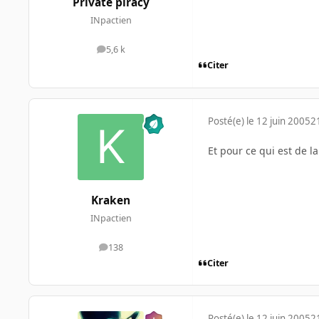
Private piracy
INpactien
5,6 k
messages
Citer
Posté(e)
le 12 juin 2005
2
Et pour ce qui est de l
Kraken
INpactien
138
messages
Citer
Posté(e)
le 12 juin 2005
2