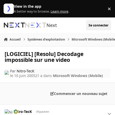
Aller au contenu
View in the app
×
Di
A better way to browse.
Learn more
.
Next
Se connecter
Accueil
Systèmes d'exploitation
Microsoft Windows (Mobile
[LOGICIEL] [Resolu] Decodage
impossible sur une video
Par
Nitro-TecK
le 10 juin 2005
21 a
dans
Microsoft Windows (Mobile)
Commencer un nouveau sujet
Nitro-TecK
INpactien