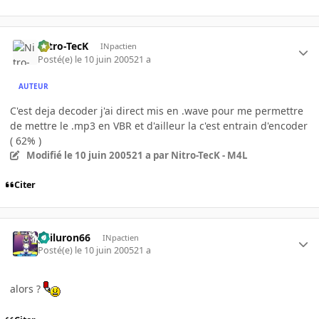
Nitro-TecK
INpactien
Posté(e)
le 10 juin 2005
21 a
AUTEUR
C'est deja decoder j'ai direct mis en .wave pour me permettre
de mettre le .mp3 en VBR et d'ailleur la c'est entrain d'encoder
( 62% )
Modifié
le 10 juin 2005
21 a
par Nitro-TecK - M4L
Citer
gailuron66
INpactien
Posté(e)
le 10 juin 2005
21 a
alors ?