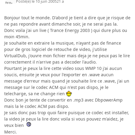
Posté(e)
le 10 juin 2005
21 a
Bonjour tout le monde. D'abord je tient a dire que je risque de
ne pas repondre avant dimanche soir, je ne serai pas la.
Donc voila j'ai un live ( Trance Energy 2003 ) qui dure plus ou
moin 45min.
Je souhaite en extraire la musique, n'ayant pas de finance
pour de gros logiciel de retouche de video, j'utilise
VirtualDub, j'ouvre mon fichier mais deja je ne peux pas le lire
correctement il n'arrive pas a decoder l'audio.
Pourtant je peux la lire cette video sous WMP 10 j'ai aucun
soucis, ensuite je veux pour l'exporter en .wave aucun
message d'erreur mais quand je souhaite lire ce .wave, j'ai un
message sur le codec ACM qui n'est pas dispo, je le
telecharge, sa ne change rien
Donc bon je tente de convertir en .mp3 avec DbpowerAmp
mais la le codec ACM pas dispo.
Je sais donc pas trop quoi faire puisque ce codec est installer,
la video je peux la lire donc voila si vous pouvez m'aidez, je
veux bien
Merci.