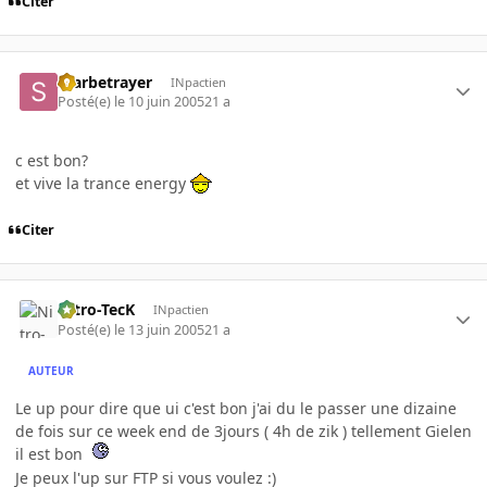
Citer
Starbetrayer
INpactien
Posté(e)
le 10 juin 2005
21 a
c est bon?
et vive la trance energy
Citer
Nitro-TecK
INpactien
Posté(e)
le 13 juin 2005
21 a
AUTEUR
Le up pour dire que ui c'est bon j'ai du le passer une dizaine
de fois sur ce week end de 3jours ( 4h de zik ) tellement Gielen
il est bon
Je peux l'up sur FTP si vous voulez :)