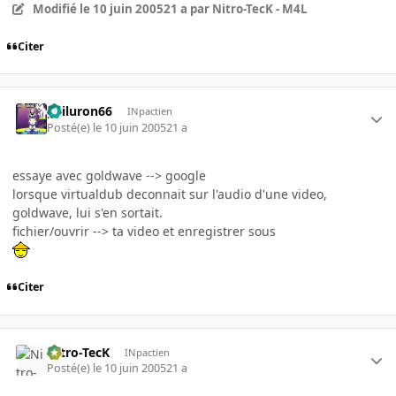
Modifié
le 10 juin 2005
21 a
par Nitro-TecK - M4L
Citer
gailuron66
INpactien
Posté(e)
le 10 juin 2005
21 a
essaye avec goldwave --> google
lorsque virtualdub deconnait sur l'audio d'une video,
goldwave, lui s'en sortait.
fichier/ouvrir --> ta video et enregistrer sous
Citer
Nitro-TecK
INpactien
Posté(e)
le 10 juin 2005
21 a