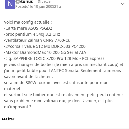
Notorius
INpactien
Posté(e)
le 10 juin 2005
21 a
Voici ma config actuelle :
-Carte mere ASUS P5GD2
-proc pentium 4 540J 3.2 GHz
-ventilateur Zalman CNPS 7700-Cu
-2*corsair value 512 Mo DDR2-533 PC4200
-Maxtor DiamondMax 10 200 Go Serial ATA
-c.g. SAPPHIRE TOXIC X700 Pro 128 Mo - PCI Express
je vais changer de boitier (le mien a pris un mechant coup) et
j'ai un petit faible pour l'ANTEC Sonata. Seulement j'aimerais
savoir avant de l'acheter :
si l'alim de 380W fournie avec est suffisante pour mon
materiel
et surtout si le boitier qui est relativement petit peut contenir
sans probleme mon zalman qui, je dois l'avouer, est plus
qu'imposant ?
Citer