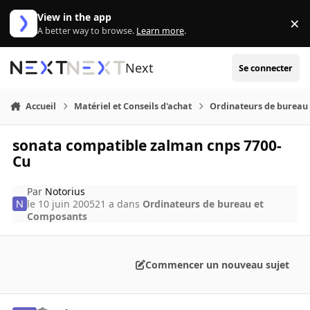
Aller au contenu
View in the app
×
Di
A better way to browse.
Learn more
.
Next
Se connecter
Accueil
Matériel et Conseils d'achat
Ordinateurs de bureau
sonata compatible zalman cnps 7700-
Cu
Par
Notorius
le 10 juin 2005
21 a
dans
Ordinateurs de bureau et
Composants
Commencer un nouveau sujet