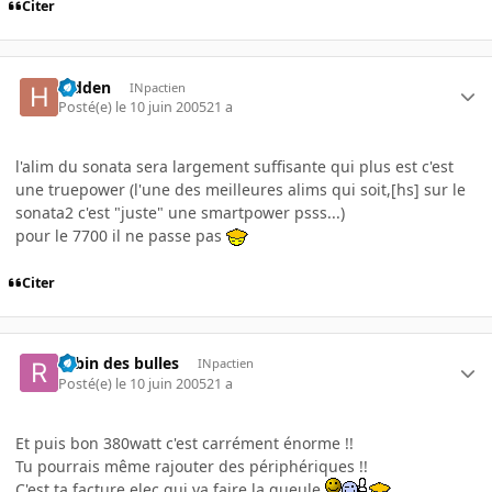
Citer
hidden
INpactien
Posté(e)
le 10 juin 2005
21 a
l'alim du sonata sera largement suffisante qui plus est c'est
une truepower (l'une des meilleures alims qui soit,[hs] sur le
sonata2 c'est "juste" une smartpower psss...)
pour le 7700 il ne passe pas
Citer
robin des bulles
INpactien
Posté(e)
le 10 juin 2005
21 a
Et puis bon 380watt c'est carrément énorme !!
Tu pourrais même rajouter des périphériques !!
C'est ta facture elec qui va faire la gueule