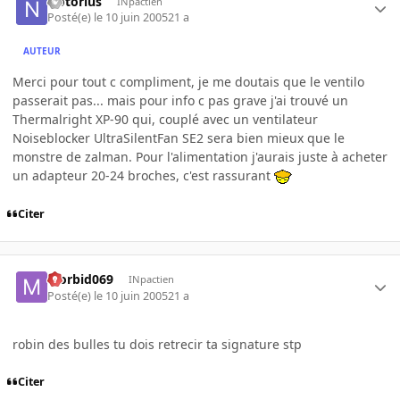
Notorius
INpactien
Posté(e)
le 10 juin 2005
21 a
AUTEUR
Merci pour tout c compliment, je me doutais que le ventilo
passerait pas... mais pour info c pas grave j'ai trouvé un
Thermalright XP-90 qui, couplé avec un ventilateur
Noiseblocker UltraSilentFan SE2 sera bien mieux que le
monstre de zalman. Pour l'alimentation j'aurais juste à acheter
un adapteur 20-24 broches, c'est rassurant
Citer
Morbid069
INpactien
Posté(e)
le 10 juin 2005
21 a
robin des bulles tu dois retrecir ta signature stp
Citer