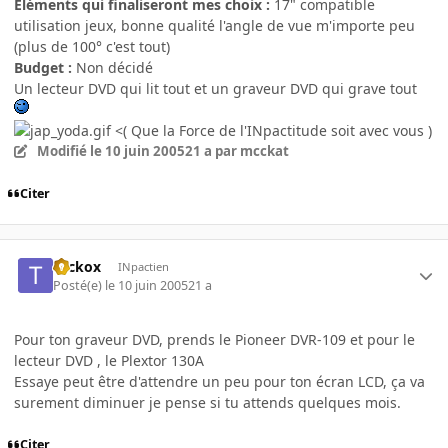
Eléments qui finaliseront mes choix :
17" compatible
utilisation jeux, bonne qualité l'angle de vue m'importe peu
(plus de 100° c'est tout)
Budget :
Non décidé
Un lecteur DVD qui lit tout et un graveur DVD qui grave tout
<( Que la Force de l'INpactitude soit avec vous )
Modifié
le 10 juin 2005
21 a
par mcckat
Citer
Teckox
INpactien
Posté(e)
le 10 juin 2005
21 a
Pour ton graveur DVD, prends le Pioneer DVR-109 et pour le
lecteur DVD , le Plextor 130A
Essaye peut être d'attendre un peu pour ton écran LCD, ça va
surement diminuer je pense si tu attends quelques mois.
Citer