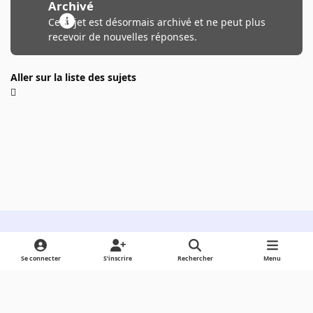
Archivé
Ce sujet est désormais archivé et ne peut plus
recevoir de nouvelles réponses.
Aller sur la liste des sujets
Light Mode
Dark Mode
System Preference
Se connecter
S’inscrire
Rechercher
Menu
Langue
Cookies
Powered by
Invision Community