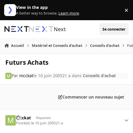
Aller au contenu
View in the app
×
Di
A better way to browse.
Learn more
.
Next
Se connecter
Accueil
Matériel et Conseils d'achat
Conseils d'achat
Fu
Futurs Achats
Par
mcckat
le 10 juin 2005
21 a
dans
Conseils d'achat
Commencer un nouveau sujet
mcckat
INpactien
Posté(e)
le 10 juin 2005
21 a