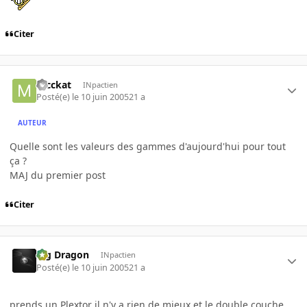
Citer
mcckat
INpactien
Posté(e)
le 10 juin 2005
21 a
AUTEUR
Quelle sont les valeurs des gammes d'aujourd'hui pour tout
ça ?
MAJ du premier post
Citer
Big Dragon
INpactien
Posté(e)
le 10 juin 2005
21 a
prends un Plextor il n'y a rien de mieux et le double couche