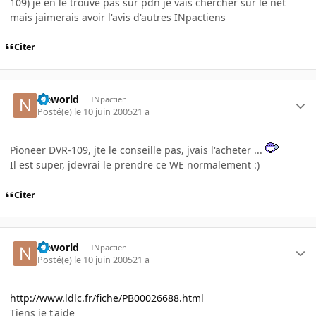
109) je en le trouve pas sur pdn je vais chercher sur le net
mais jaimerais avoir l'avis d'autres INpactiens
Citer
Neworld
INpactien
Posté(e)
le 10 juin 2005
21 a
Pioneer DVR-109, jte le conseille pas, jvais l'acheter ...
Il est super, jdevrai le prendre ce WE normalement :)
Citer
Neworld
INpactien
Posté(e)
le 10 juin 2005
21 a
http://www.ldlc.fr/fiche/PB00026688.html
Tiens je t'aide