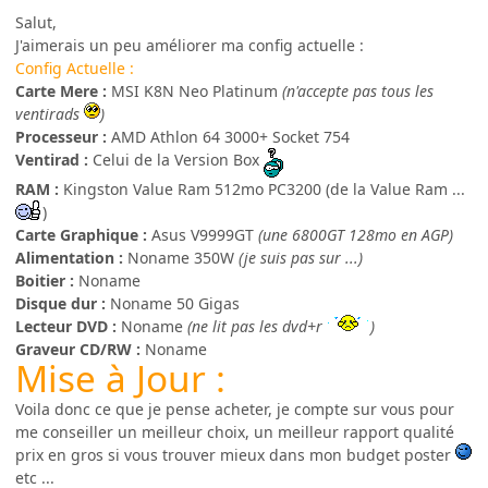
Salut,
J'aimerais un peu améliorer ma config actuelle :
Config Actuelle :
Carte Mere :
MSI K8N Neo Platinum
(n'accepte pas tous les
ventirads
)
Processeur :
AMD Athlon 64 3000+ Socket 754
Ventirad :
Celui de la Version Box
RAM :
Kingston Value Ram 512mo PC3200 (de la Value Ram ...
)
Carte Graphique :
Asus V9999GT
(une 6800GT 128mo en AGP)
Alimentation :
Noname 350W
(je suis pas sur ...)
Boitier :
Noname
Disque dur :
Noname 50 Gigas
Lecteur DVD :
Noname
(ne lit pas les dvd+r
)
Graveur CD/RW :
Noname
Mise à Jour :
Voila donc ce que je pense acheter, je compte sur vous pour
me conseiller un meilleur choix, un meilleur rapport qualité
prix en gros si vous trouver mieux dans mon budget poster
etc ...