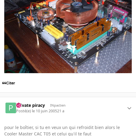
Citer
Private piracy
INpactien
Posté(e)
le 10 juin 2005
21 a
pour le boîtier, si tu en veux un qui refroidit bien alors le
Cooler Master CAC T05 et celui qu'il te faut