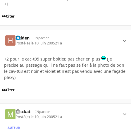
+1
Citer
hidden
INpactien
Posté(e)
le 10 juin 2005
21 a
+2 pour le cac-t05 super boitier, pas cher en plus
(je
precise au passage qu'il ne faut pas se fier à la photo de pdn
le cav-t03 est noir et violet et n'est pas vendu avec une façade
plexy)
Citer
mcckat
INpactien
Posté(e)
le 10 juin 2005
21 a
AUTEUR