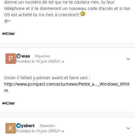
donne un numéro de tel qui ne te coutera rien, tu leur
téléphone et il te donneront un nouveau code d'accès et si ton
OS est achété tu n'a rien à craindre!!!
@+
Citer
powaa
INpactien
Posté(e)
le 10 juin 2005
21 a
Sinon il fallait y penser avant et faire ceci :
http://www.pcinpact.com/actu/news/Petite_a..._Windows_XP.ht
m
Citer
kayabert
INpactien
Posté(e)
le 10 juin 2005
21 a