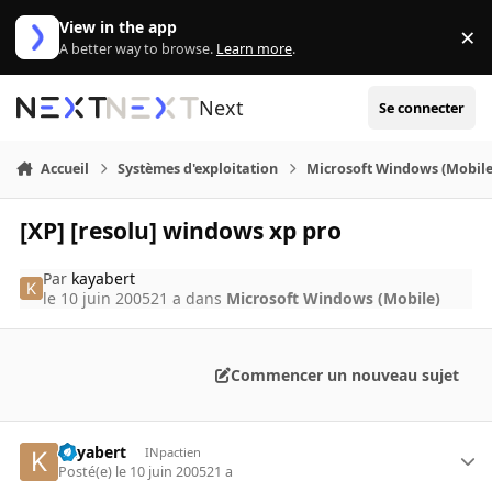
Aller au contenu
View in the app
×
Di
A better way to browse.
Learn more
.
Next
Se connecter
Accueil
Systèmes d'exploitation
Microsoft Windows (Mobile
[XP] [resolu] windows xp pro
Par
kayabert
le 10 juin 2005
21 a
dans
Microsoft Windows (Mobile)
Commencer un nouveau sujet
kayabert
INpactien
Posté(e)
le 10 juin 2005
21 a