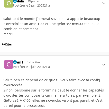
olalala
INpactien
Posté(e)
le 9 juin 2005
21 a
salut tout le monde j'aimerai savoir si ca apporte beaucoup
d'overcloker un amd 1.33 et une geforce2 mx400 et si oui a
combien et comment
merci
Citer
Clem1
INpactien
Posté(e)
le 9 juin 2005
21 a
Salut, ben ca depend de ce que tu veux faire avec ta config
overclockée.
Sinon, personne sur le forum ne peut te donner les capacités
d'o/c des tes composants car meme si tu as, par exemple, 2
GeForce2 MX400, elles ne s'overclockeront pas pareil, et c'est
pareil pour le processeur.