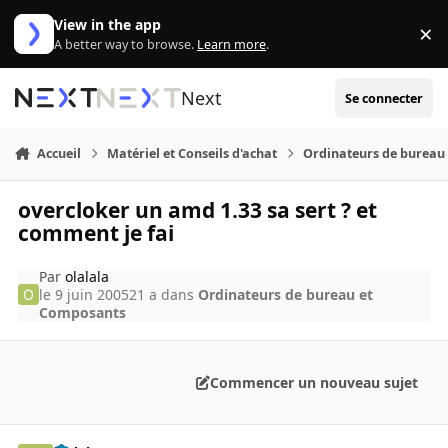
Aller au contenu
View in the app
×
Di
A better way to browse.
Learn more
.
Next
Se connecter
Accueil
Matériel et Conseils d'achat
Ordinateurs de bureau
overcloker un amd 1.33 sa sert ? et
comment je fai
Par
olalala
le 9 juin 2005
21 a
dans
Ordinateurs de bureau et
Composants
Commencer un nouveau sujet