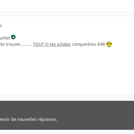
a
uillet
e trouver..........
TOUT !!! tes pilotes
compatibles 64B
cevoir de nouvelles réponses.