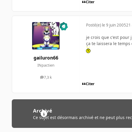
Citer
Posté(e)
le 9 juin 2005
21 
je crois que c'est pour j
ça te laissera le temps d
gailuron66
INpactien
7,3 k
messages
Citer
Archivé
Ce sujet est désormais archivé et ne peut plus re