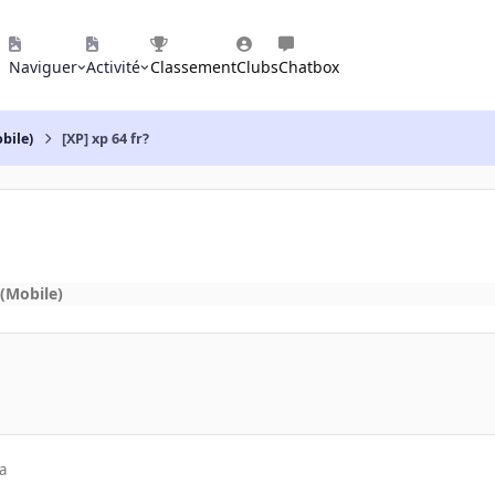
Naviguer
Activité
Classement
Clubs
Chatbox
bile)
[XP] xp 64 fr?
(Mobile)
a