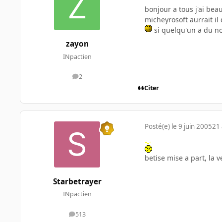
bonjour a tous j'ai beau
micheyrosoft aurrait il
si quelqu'un a du no
zayon
INpactien
2
messages
Citer
Posté(e)
le 9 juin 2005
21 
betise mise a part, la 
Starbetrayer
INpactien
513
messages