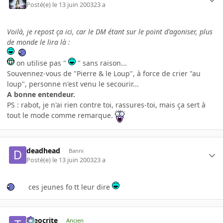
Posté(e)
le 13 juin 2003
23 a
Voilà, je repost ça ici, car le DM étant sur le point d'agoniser, plus
de monde le lira là :
on utilise pas "
" sans raison...
Souvennez-vous de "Pierre & le Loup", à force de crier "au
loup", personne n'est venu le secourir...
A bonne entendeur.
PS : rabot, je n'ai rien contre toi, rassures-toi, mais ça sert à
tout le mode comme remarque.
deadhead
Banni
Posté(e)
le 13 juin 2003
23 a
ces jeunes fo tt leur dire
theocrite
Ancien