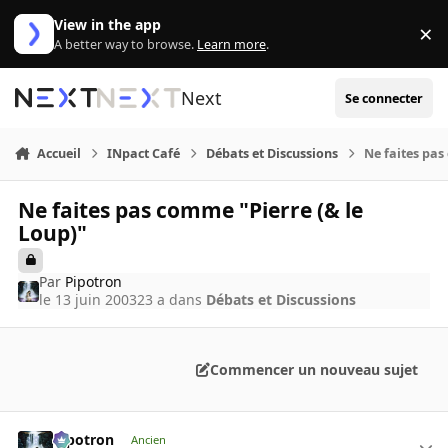
Aller au contenu
View in the app
×
Di
A better way to browse.
Learn more
.
Next
Se connecter
Accueil
INpact Café
Débats et Discussions
Ne faites pas
Ne faites pas comme "Pierre (& le
Loup)"
Par
Pipotron
le 13 juin 2003
23 a
dans
Débats et Discussions
Commencer un nouveau sujet
Pipotron
Ancien