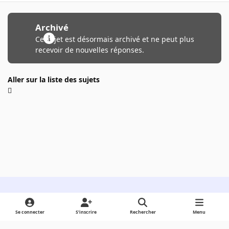
Archivé
Ce sujet est désormais archivé et ne peut plus
recevoir de nouvelles réponses.
Aller sur la liste des sujets
Light Mode
Dark Mode
System Preference
Se connecter
S’inscrire
Rechercher
Menu
Langue
Cookies