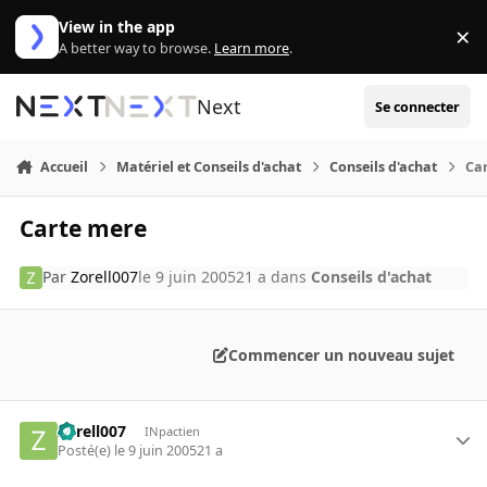
Aller au contenu
View in the app
×
Di
A better way to browse.
Learn more
.
Next
Se connecter
Accueil
Matériel et Conseils d'achat
Conseils d'achat
Ca
Carte mere
Par
Zorell007
le 9 juin 2005
21 a
dans
Conseils d'achat
Commencer un nouveau sujet
Zorell007
INpactien
Posté(e)
le 9 juin 2005
21 a