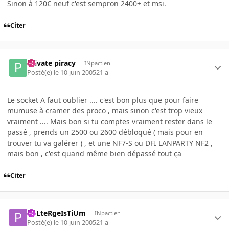
Sinon à 120€ neuf c'est sempron 2400+ et msi.
Citer
Private piracy
INpactien
Posté(e)
le 10 juin 2005
21 a
Le socket A faut oublier .... c'est bon plus que pour faire
mumuse à cramer des proco , mais sinon c'est trop vieux
vraiment .... Mais bon si tu comptes vraiment rester dans le
passé , prends un 2500 ou 2600 débloqué ( mais pour en
trouver tu va galérer ) , et une NF7-S ou DFI LANPARTY NF2 ,
mais bon , c'est quand même bien dépassé tout ça
Citer
PoLteRgeIsTiUm
INpactien
Posté(e)
le 10 juin 2005
21 a