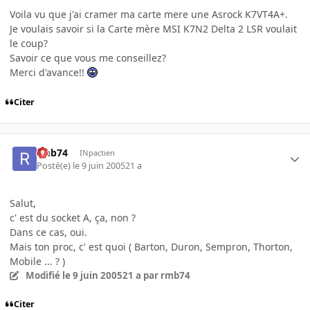
Voila vu que j'ai cramer ma carte mere une Asrock K7VT4A+.
Je voulais savoir si la Carte mère MSI K7N2 Delta 2 LSR voulait
le coup?
Savoir ce que vous me conseillez?
Merci d'avance!!
Citer
rmb74
INpactien
Posté(e)
le 9 juin 2005
21 a
Salut,
c' est du socket A, ça, non ?
Dans ce cas, oui.
Mais ton proc, c' est quoi ( Barton, Duron, Sempron, Thorton,
Mobile ... ? )
Modifié
le 9 juin 2005
21 a
par rmb74
Citer