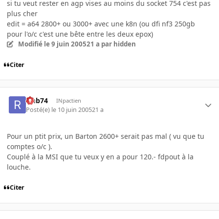
si tu veut rester en agp vises au moins du socket 754 c'est pas
plus cher
edit = a64 2800+ ou 3000+ avec une k8n (ou dfi nf3 250gb
pour l'o/c c'est une bête entre les deux epox)
Modifié
le 9 juin 2005
21 a
par hidden
Citer
rmb74
INpactien
Posté(e)
le 10 juin 2005
21 a
Pour un ptit prix, un Barton 2600+ serait pas mal ( vu que tu
comptes o/c ).
Couplé à la MSI que tu veux y en a pour 120.- fdpout à la
louche.
Citer