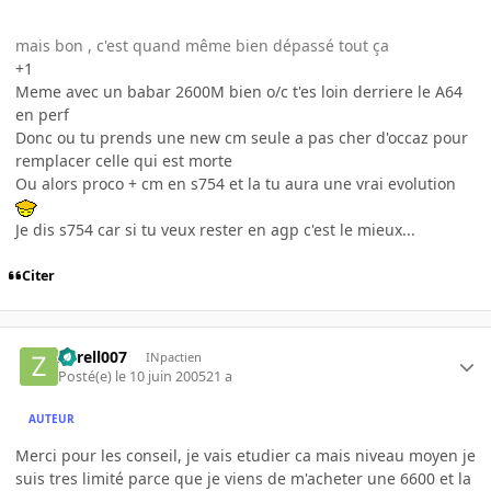
mais bon , c'est quand même bien dépassé tout ça
+1
Meme avec un babar 2600M bien o/c t'es loin derriere le A64
en perf
Donc ou tu prends une new cm seule a pas cher d'occaz pour
remplacer celle qui est morte
Ou alors proco + cm en s754 et la tu aura une vrai evolution
Je dis s754 car si tu veux rester en agp c'est le mieux...
Citer
Zorell007
INpactien
Posté(e)
le 10 juin 2005
21 a
AUTEUR
Merci pour les conseil, je vais etudier ca mais niveau moyen je
suis tres limité parce que je viens de m'acheter une 6600 et la