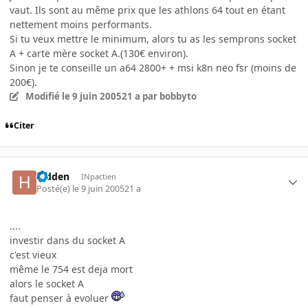
vaut. Ils sont au même prix que les athlons 64 tout en étant
nettement moins performants.
Si tu veux mettre le minimum, alors tu as les semprons socket
A + carte mère socket A.(130€ environ).
Sinon je te conseille un a64 2800+ + msi k8n neo fsr (moins de
200€).
Modifié
le 9 juin 2005
21 a
par bobbyto
Citer
hidden
INpactien
Posté(e)
le 9 juin 2005
21 a
....
investir dans du socket A
c'est vieux
même le 754 est deja mort
alors le socket A
faut penser à evoluer