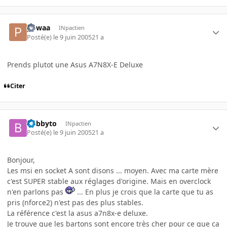
powaa
INpactien
Posté(e)
le 9 juin 2005
21 a
Prends plutot une Asus A7N8X-E Deluxe
Citer
bobbyto
INpactien
Posté(e)
le 9 juin 2005
21 a
Bonjour,
Les msi en socket A sont disons ... moyen. Avec ma carte mère
c'est SUPER stable aux réglages d'origine. Mais en overclock
n'en parlons pas
... En plus je crois que la carte que tu as
pris (nforce2) n'est pas des plus stables.
La référence c'est la asus a7n8x-e deluxe.
Je trouve que les bartons sont encore très cher pour ce que ca