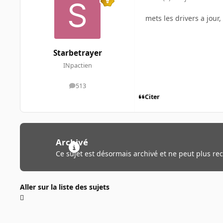
mets les drivers a jour
Starbetrayer
INpactien
513
messages
Citer
Archivé
Ce sujet est désormais archivé et ne peut plus re
Aller sur la liste des sujets