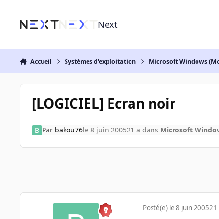
Aller au contenu
Next
Accueil
Systèmes d'exploitation
Microsoft Windows (Mo
[LOGICIEL] Ecran noir
Par
bakou76
le 8 juin 2005
21 a
dans
Microsoft Window
Posté(e)
le 8 juin 2005
21 