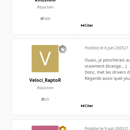
INpactien
500
messages
Citer
Posté(e)
le 8 juin 2005
21 
Ouais, je pencherais au
vraiement étrange....)
Donc, met les drivers d
Regarde aussi quel jeu e
Veloci_RaptoR
INpactien
25
messages
Citer
Posté(e)
le 9 juin 2005
21 