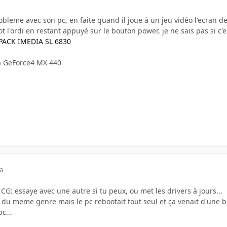
obleme avec son pc, en faite quand il joue à un jeu vidéo l'ecran dev
ot l'ordi en restant appuyé sur le bouton power, je ne sais pas si c'
PACK IMEDIA SL 6830
a GeForce4 MX 440
a
 CG: essaye avec une autre si tu peux, ou met les drivers à jours...
uc du meme genre mais le pc rebootait tout seul et ça venait d'une 
c...