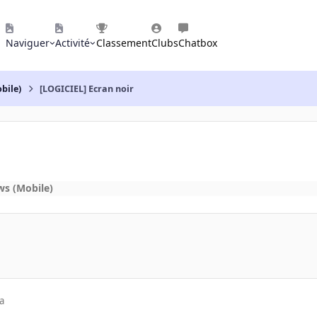
Naviguer
Activité
Classement
Clubs
Chatbox
bile)
[LOGICIEL] Ecran noir
s (Mobile)
a