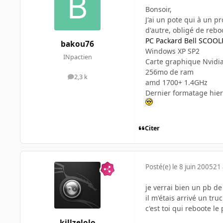
Bonsoir,
J'ai un pote qui à un pr
d'autre, obligé de rebo
PC Packard Bell SCOOL
bakou76
Windows XP SP2
INpactien
Carte graphique Nvidi
256mo de ram
2,3 k
messages
amd 1700+ 1.4GHz
Dernier formatage hier
Citer
Posté(e)
le 8 juin 2005
21 
je verrai bien un pb de
il m'étais arrivé un tr
c'est toi qui reboote le p
killzelolo