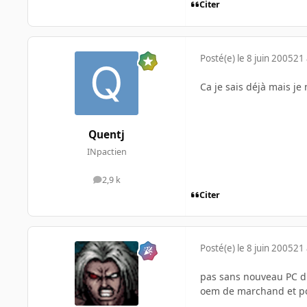
Citer
Posté(e)
le 8 juin 2005
21 
Ca je sais déjà mais j
Quentj
INpactien
2,9 k
messages
Citer
Posté(e)
le 8 juin 2005
21 
pas sans nouveau PC du
oem de marchand et pour