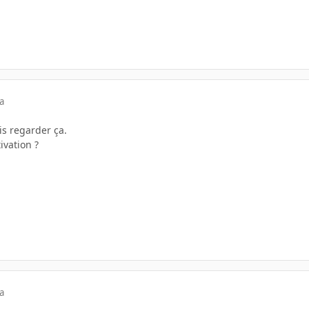
a
is regarder ça.
ivation ?
a