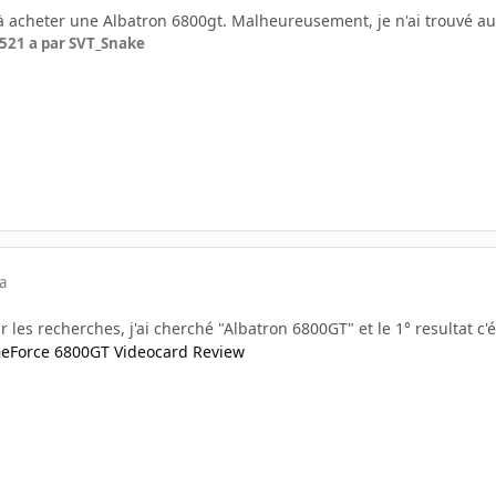
à acheter une Albatron 6800gt. Malheureusement, je n'ai trouvé auc
05
21 a
par SVT_Snake
a
ur les recherches, j'ai cherché "Albatron 6800GT" et le 1° resultat c'é
eForce 6800GT Videocard Review