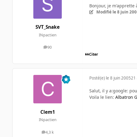
Bonjour, je m'apprette 
Modifié
le 8 juin 20
SVT_Snake
INpactien
90
messages
Citer
Posté(e)
le 8 juin 2005
21 
Salut, il y a:google: po
Voila le lien:
Albatron G
Clem1
INpactien
4,3 k
messages