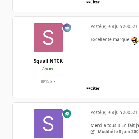
Citer
Posté(e)
le 8 juin 2005
21 
Excellente marque
Squall NTCK
Ancien
15,8 k
messages
Citer
Posté(e)
le 8 juin 2005
21 
Merci a tous!!! En fait 
Modifié
le 8 juin 20