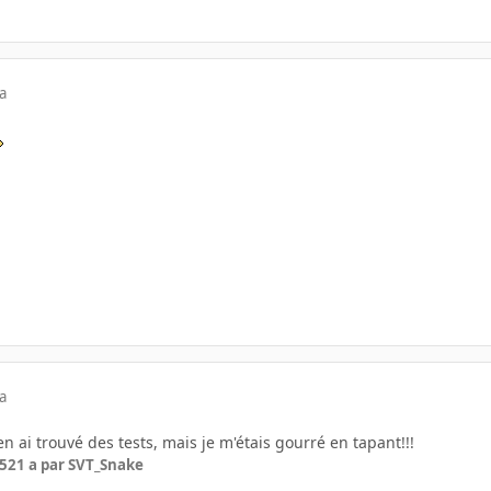
a
a
j'en ai trouvé des tests, mais je m'étais gourré en tapant!!!
05
21 a
par SVT_Snake