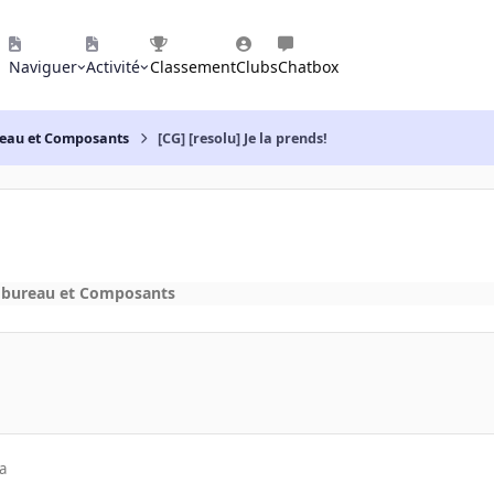
Naviguer
Activité
Classement
Clubs
Chatbox
reau et Composants
[CG] [resolu] Je la prends!
 bureau et Composants
a