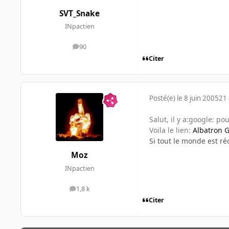
SVT_Snake
INpactien
90
messages
Citer
Posté(e)
le 8 juin 2005
21 
Salut, il y a:google: po
Voila le lien:
Albatron G
Si tout le monde est r
Moz
INpactien
1,8 k
messages
Citer