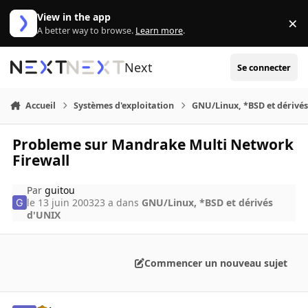
Aller au contenu
View in the app
×
Di
A better way to browse.
Learn more
.
Next
Se connecter
Accueil
Systèmes d'exploitation
GNU/Linux, *BSD et dérivé
Probleme sur Mandrake Multi Network
Firewall
Par
guitou
le 13 juin 2003
23 a
dans
GNU/Linux, *BSD et dérivés
d'UNIX
Commencer un nouveau sujet