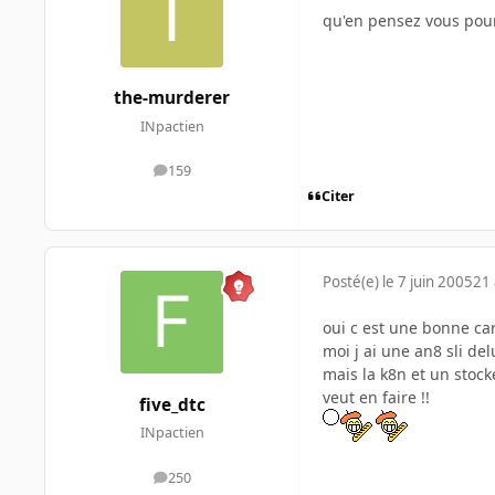
qu'en pensez vous pour
the-murderer
INpactien
159
messages
Citer
Posté(e)
le 7 juin 2005
21 
oui c est une bonne car
moi j ai une an8 sli de
mais la k8n et un stock
veut en faire !!
five_dtc
INpactien
250
messages