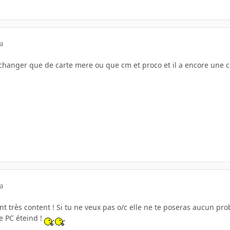
a
changer que de carte mere ou que cm et proco et il a encore une ca
a
nt très content ! Si tu ne veux pas o/c elle ne te poseras aucun p
le PC éteind !