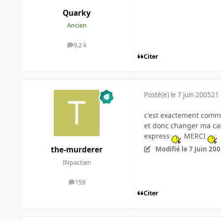
Quarky
Ancien
9,2 k
messages
Citer
Posté(e)
le 7 juin 2005
21 
c'est exactement comme
et donc changer ma car
express
MERCI
Modifié
le 7 juin 20
the-murderer
INpactien
159
messages
Citer