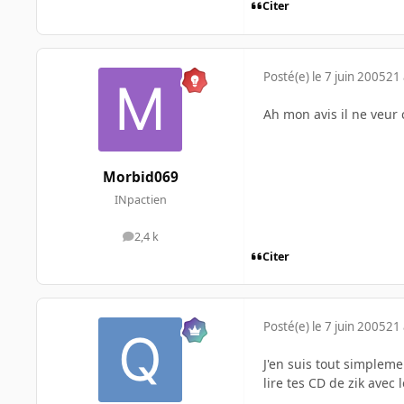
Citer
Posté(e)
le 7 juin 2005
21 
Ah mon avis il ne veur 
Morbid069
INpactien
2,4 k
messages
Citer
Posté(e)
le 7 juin 2005
21 
J'en suis tout simpleme
lire tes CD de zik avec 