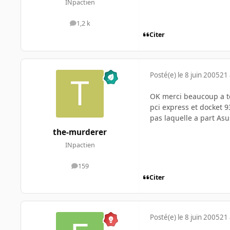
INpactien
1,2 k
messages
Citer
Posté(e)
le 8 juin 2005
21 
OK merci beaucoup a to
pci express et docket 9
pas laquelle a part As
the-murderer
INpactien
159
messages
Citer
Posté(e)
le 8 juin 2005
21 