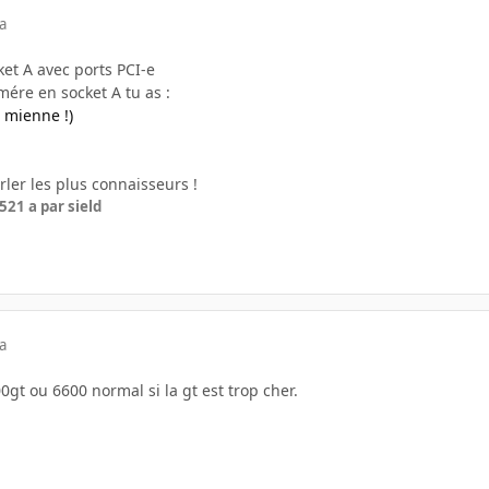
a
et A avec ports PCI-e
ére en socket A tu as :
 mienne !)
rler les plus connaisseurs !
05
21 a
par sield
a
0gt ou 6600 normal si la gt est trop cher.