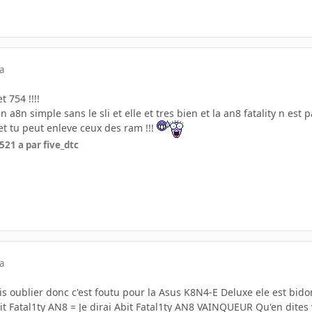
a
t 754 !!!!
n a8n simple sans le sli et elle et tres bien et la an8 fatality n est p
et tu peut enleve ceux des ram !!!
05
21 a
par five_dtc
a
vais oublier donc c'est foutu pour la Asus K8N4-E Deluxe ele est bido
it Fatal1ty AN8 = Je dirai Abit Fatal1ty AN8 VAINQUEUR Qu'en dites