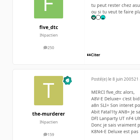
tu peut rester chez asus
ou si tu veut te faire pl
five_dtc
INpactien
250
messages
Citer
Posté(e)
le 8 juin 2005
21 
MERCI five_dtc alors,
A8V-E Deluxe= c'est bid
a8n SLI= Son interet po
Abit Fatal1ty AN8= Je s
the-murderer
DFI Lanparty UT nF4 Ult
INpactien
Donc je sais vraiment p
K8N4-E Deluxe est pas
159
messages