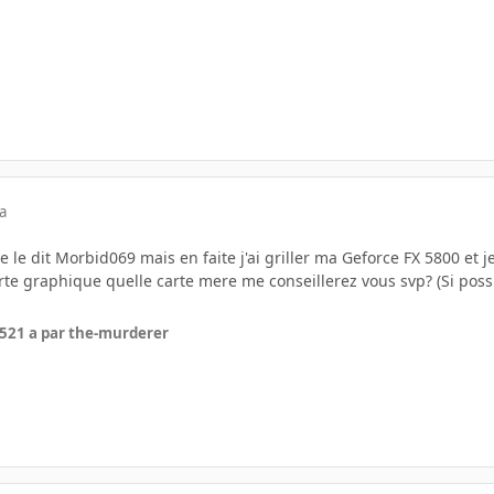
a
 le dit Morbid069 mais en faite j'ai griller ma Geforce FX 5800 et
te graphique quelle carte mere me conseillerez vous svp? (Si possi
05
21 a
par the-murderer