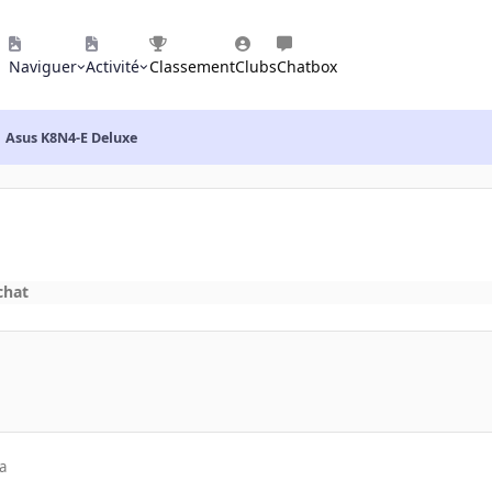
Naviguer
Activité
Classement
Clubs
Chatbox
Asus K8N4-E Deluxe
chat
a