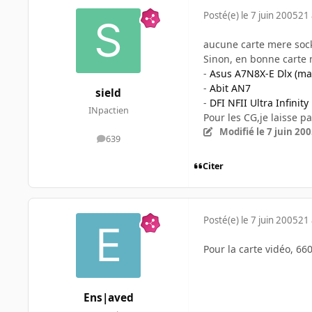
Posté(e)
le 7 juin 2005
21 
aucune carte mere sock
Sinon, en bonne carte m
-
Asus A7N8X-E Dlx (ma
-
Abit AN7
sield
-
DFI NFII Ultra Infinity
INpactien
Pour les CG,je laisse pa
Modifié
le 7 juin 20
639
messages
Citer
Posté(e)
le 7 juin 2005
21 
Pour la carte vidéo, 660
Ens|aved