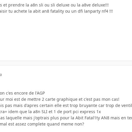
 et prendre la a8n sli ou sli deluxe ou la a8ve deluxe!!!
aisir tu achete la abit an8 fatality ou un dfi lanparty nf4 !!!
a
on c'es encore de l'AGP
ur moi est de mettre 2 carte graphique et c'est pas mon cas!
ais pas mais d'apres certain elle est trop bruyante car trop de venti
ra= idem que la a8n SLI et 1 de port pci express 1x
as laquelle mais j'optrais plus pour la Abit Fatal1ty AN8 mais en te
 mal est assez complete quand meme non?