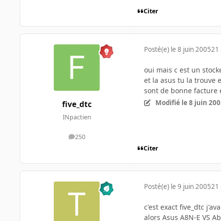
Citer
Posté(e)
le 8 juin 2005
21 
oui mais c est un stocke
et la asus tu la trouve e
sont de bonne facture 
Modifié
le 8 juin 20
five_dtc
INpactien
250
messages
Citer
Posté(e)
le 9 juin 2005
21 
c'est exact five_dtc j'a
alors Asus A8N-E VS Ab