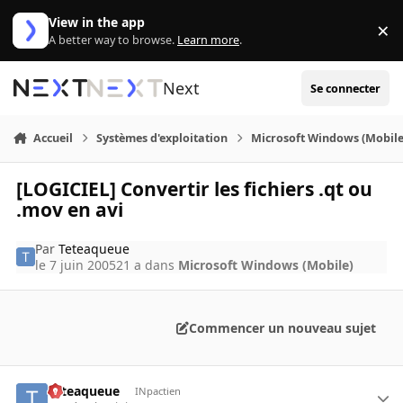
Aller au contenu
View in the app
×
Di
A better way to browse.
Learn more
.
Next
Se connecter
Accueil
Systèmes d'exploitation
Microsoft Windows (Mobile
[LOGICIEL] Convertir les fichiers .qt ou
.mov en avi
Par
Teteaqueue
le 7 juin 2005
21 a
dans
Microsoft Windows (Mobile)
Commencer un nouveau sujet
Teteaqueue
INpactien