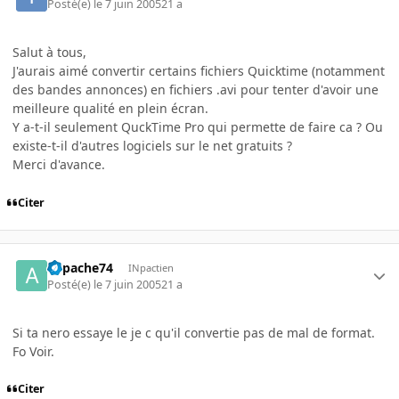
Posté(e)
le 7 juin 2005
21 a
Salut à tous,
J'aurais aimé convertir certains fichiers Quicktime (notamment
des bandes annonces) en fichiers .avi pour tenter d'avoir une
meilleure qualité en plein écran.
Y a-t-il seulement QuckTime Pro qui permette de faire ca ? Ou
existe-t-il d'autres logiciels sur le net gratuits ?
Merci d'avance.
Citer
appache74
INpactien
Posté(e)
le 7 juin 2005
21 a
Si ta nero essaye le je c qu'il convertie pas de mal de format.
Fo Voir.
Citer