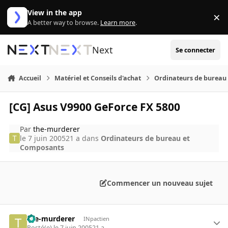
Aller au contenu
View in the app
×
Di
A better way to browse.
Learn more
.
Next
Se connecter
Accueil
Matériel et Conseils d'achat
Ordinateurs de bureau
[CG] Asus V9900 GeForce FX 5800
Par
the-murderer
le 7 juin 2005
21 a
dans
Ordinateurs de bureau et
Composants
Commencer un nouveau sujet
the-murderer
INpactien
Posté(e)
le 7 juin 2005
21 a