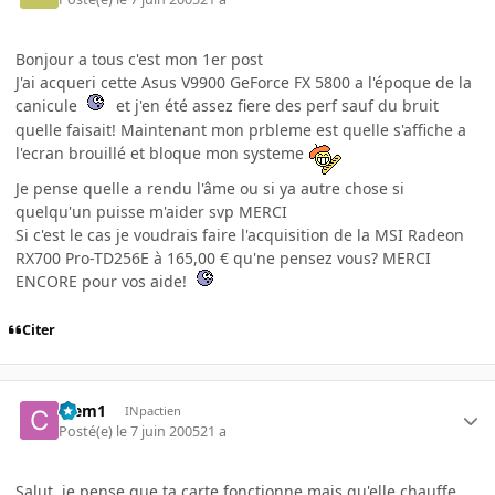
Bonjour a tous c'est mon 1er post
J'ai acqueri cette Asus V9900 GeForce FX 5800 a l'époque de la
canicule
et j'en été assez fiere des perf sauf du bruit
quelle faisait! Maintenant mon prbleme est quelle s'affiche a
l'ecran brouillé et bloque mon systeme
Je pense quelle a rendu l'âme ou si ya autre chose si
quelqu'un puisse m'aider svp MERCI
Si c'est le cas je voudrais faire l'acquisition de la MSI Radeon
RX700 Pro-TD256E à 165,00 € qu'ne pensez vous? MERCI
ENCORE pour vos aide!
Citer
Clem1
INpactien
Posté(e)
le 7 juin 2005
21 a
Salut, je pense que ta carte fonctionne mais qu'elle chauffe.