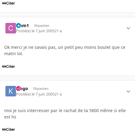
Citer
Clem1
INpactien
Posté(e)
le 7 juin 2005
21 a
Ok merci je ne savais pas, un petit peu moins boulet que ce
matin lol.
Citer
klogo
INpactien
Posté(e)
le 7 juin 2005
21 a
moi je suis interresser par le rachat de ta 5800 même si elle
est hs
Citer