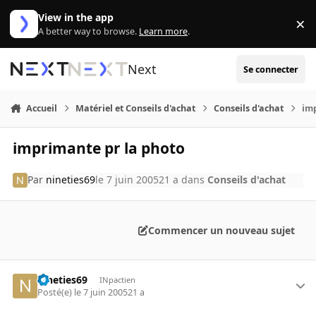
Aller au contenu
View in the app
×
Di
A better way to browse.
Learn more
.
Next
Se connecter
Accueil
Matériel et Conseils d'achat
Conseils d'achat
im
imprimante pr la photo
Par
nineties69
le 7 juin 2005
21 a
dans
Conseils d'achat
Commencer un nouveau sujet
nineties69
INpactien
Posté(e)
le 7 juin 2005
21 a