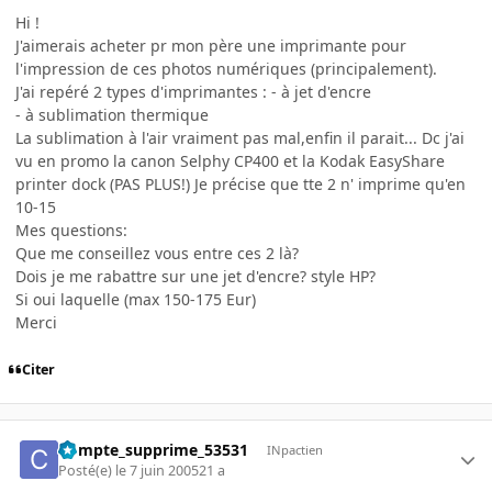
Hi !
J'aimerais acheter pr mon père une imprimante pour
l'impression de ces photos numériques (principalement).
J'ai repéré 2 types d'imprimantes : - à jet d'encre
- à sublimation thermique
La sublimation à l'air vraiment pas mal,enfin il parait... Dc j'ai
vu en promo la canon Selphy CP400 et la Kodak EasyShare
printer dock (PAS PLUS!) Je précise que tte 2 n' imprime qu'en
10-15
Mes questions:
Que me conseillez vous entre ces 2 là?
Dois je me rabattre sur une jet d'encre? style HP?
Si oui laquelle (max 150-175 Eur)
Merci
Citer
Compte_supprime_53531
INpactien
Posté(e)
le 7 juin 2005
21 a