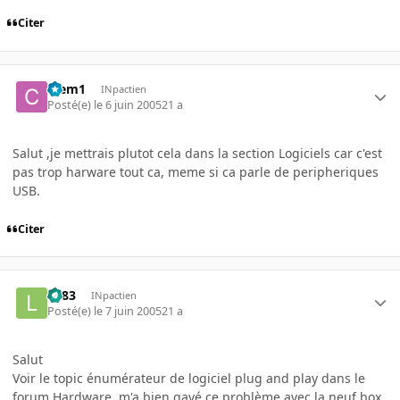
Citer
Clem1
INpactien
Posté(e)
le 6 juin 2005
21 a
Salut ,je mettrais plutot cela dans la section Logiciels car c'est
pas trop harware tout ca, meme si ca parle de peripheriques
USB.
Citer
lili83
INpactien
Posté(e)
le 7 juin 2005
21 a
Salut
Voir le topic énumérateur de logiciel plug and play dans le
forum Hardware, m'a bien gavé ce problème avec la neuf box