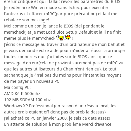
ererur critique et qu'il fallait revoir les paramètres du BIOS!
Je redémarre Win en mode sans échec pour executer
l'antivirus et effacer mIRC(par pure précaution) et la il me
rebalace son message!
Moi comme un con je lance le BIOS (del pendant le
memcheck) et je met Load Bios Setup Default et la il ne finit
meme plus le mem^check
!
J'écris ce message au traver d'un ordinateur de mon bahut et
je vous demande votre aide pour m'aider a réussir a arranger
toutes conneries que j'ai faites sur le BIOS ainsi que ce
message d'erreur(cela ne provient surement pas de mIRC vu
que les autres utilisateurs du Chan n'ont rien eu). Le tout
sachant que je ^n'ai pas du moins pour l'instant les moyens
de me payer un nouveau PC.
Ma config PC:
AMD K6 II 500mhz
192 MB SDRAM 100mhz
Windows XP Professional (en raison d'un réseau local, les
autres ordis etaient off donc pas de prob la dessus)
J'ai acheté ce PC en janvier 2000, je sais ca date assez!
En attente de solution à mon problème Merci d'avance!