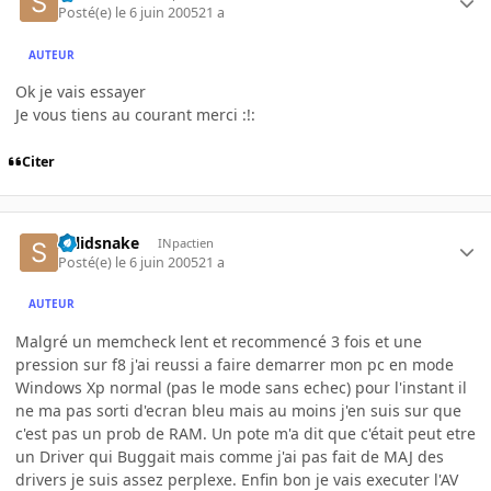
Posté(e)
le 6 juin 2005
21 a
AUTEUR
Ok je vais essayer
Je vous tiens au courant merci :!:
Citer
solidsnake
INpactien
Posté(e)
le 6 juin 2005
21 a
AUTEUR
Malgré un memcheck lent et recommencé 3 fois et une
pression sur f8 j'ai reussi a faire demarrer mon pc en mode
Windows Xp normal (pas le mode sans echec) pour l'instant il
ne ma pas sorti d'ecran bleu mais au moins j'en suis sur que
c'est pas un prob de RAM. Un pote m'a dit que c'était peut etre
un Driver qui Buggait mais comme j'ai pas fait de MAJ des
drivers je suis assez perplexe. Enfin bon je vais executer l'AV