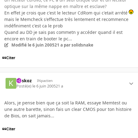
optique sur la même nappe en maître et esclave?
En effet je crois que c'est le lecteur CdRom qui c'etait arrété
mais le Memcheck s'effectue très lentement et recommence
indéfiniment c'est ca le prob
Quand au DD je sais pas commetn y accéder quand il est
encore en train de booter le pc...
Modifié
le 6 juin 2005
21 a
par solidsnake
Citer
koskoz
INpactien
Posté(e)
le 6 juin 2005
21 a
Alors, je pense bien que ça soit la RAM, essaye Memtest ou
une autre barette, sinon fais un clear CMOS pour ton histoire
de Bios, on sait jamais...
Citer