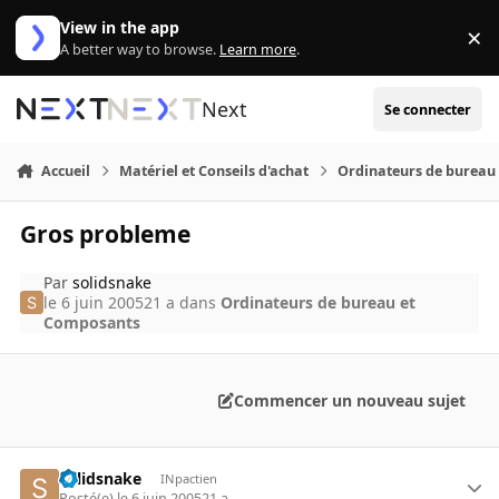
Aller au contenu
View in the app
×
Di
A better way to browse.
Learn more
.
Next
Se connecter
Accueil
Matériel et Conseils d'achat
Ordinateurs de bureau
Gros probleme
Par
solidsnake
le 6 juin 2005
21 a
dans
Ordinateurs de bureau et
Composants
Commencer un nouveau sujet
solidsnake
INpactien
Posté(e)
le 6 juin 2005
21 a