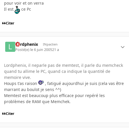
pour voir et on verra
Il est
ce Pc
Citer
Lordphenix
INpactien
Posté(e)
le 6 juin 2005
21 a
Lordphenix, il neparle pas de memtest, il parle du memcheck
quand tu allime le PC, quand ca indique la quantité de
memoire vive.
Houps t'as raison
, fatigué aujourdhui je suis (cela vas être
marrant au boulot je sens ^^)
Memtest est beaucoup plus efficace pour repéré les
problèmes de RAM que Memchek.
Citer