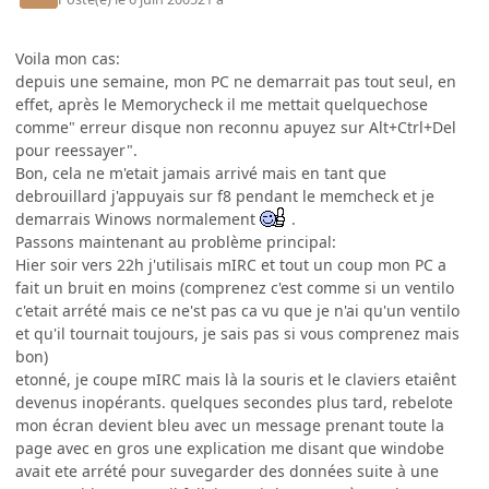
Voila mon cas:
depuis une semaine, mon PC ne demarrait pas tout seul, en
effet, après le Memorycheck il me mettait quelquechose
comme" erreur disque non reconnu apuyez sur Alt+Ctrl+Del
pour reessayer".
Bon, cela ne m'etait jamais arrivé mais en tant que
debrouillard j'appuyais sur f8 pendant le memcheck et je
demarrais Winows normalement
.
Passons maintenant au problème principal:
Hier soir vers 22h j'utilisais mIRC et tout un coup mon PC a
fait un bruit en moins (comprenez c'est comme si un ventilo
c'etait arrété mais ce ne'st pas ca vu que je n'ai qu'un ventilo
et qu'il tournait toujours, je sais pas si vous comprenez mais
bon)
etonné, je coupe mIRC mais là la souris et le claviers etaiênt
devenus inopérants. quelques secondes plus tard, rebelote
mon écran devient bleu avec un message prenant toute la
page avec en gros une explication me disant que windobe
avait ete arrété pour suvegarder des données suite à une