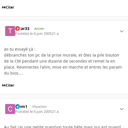
Citer
tatar33
Ancien
Posté(e)
le 6 juin 2005
21 a
as-tu essayé çà :
débranches ton pc de la prise murale, et ôtes la pile bouton
de la CM pendant une dizaine de secondes et remet la en
place. Reonnectes l'alim, mise en marche et entres les param
du bios....
Citer
Clem1
INpactien
Posté(e)
le 6 juin 2005
21 a
Au fait j'ai une petite question toute bète mais qui est quand